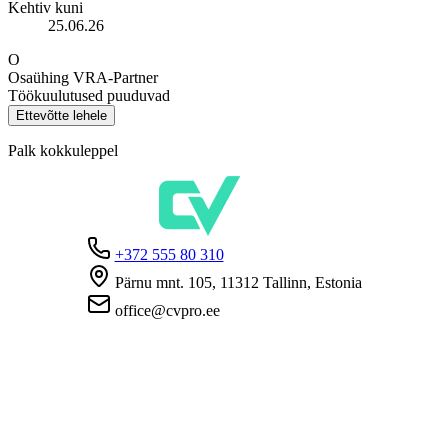
Kehtiv kuni
25.06.26
O
Osaühing VRA-Partner
Töökuulutused puuduvad
Ettevõtte lehele
Palk kokkuleppel
+372 555 80 310
Pärnu mnt. 105, 11312 Tallinn, Estonia
office@cvpro.ee
Firmast
CV Pro teenusest
Kontaktid
Hinnad ja teenused
Eesti Töötukassa
KKK tööandjatele
KKK kandidaatidele