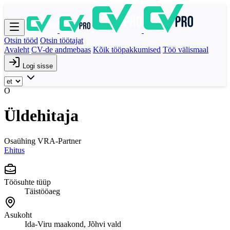
Otsin tööd
Otsin töötajat
Avaleht
CV-de andmebaas
Kõik tööpakkumised
Töö välismaal
Logi sisse
O
Üldehitaja
Osaühing VRA-Partner
Ehitus
Töösuhte tüüp
Täistööaeg
Asukoht
Ida-Viru maakond, Jõhvi vald