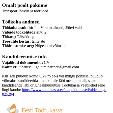
Omalt poolt pakume
Transport Jõhvist ja tööriided.
Töökoha andmed
Töökoha asukoht:
Ida-Viru maakond, Jõhvi vald
Vabade töökohtade arv:
2
Tööaeg:
Täistööaeg
Töösuhte kestus:
tähtajatu
Tööle asumise aeg:
Niipea kui võimalik
Kandideerimise info
Vajalikud dokumendid:
CV
Kontakt:
juhatuse liige, vra.partner@gmail.com
Kui Teil puudub konto CVPro.ee-s või mingil põhjusel puudub
võimalus kandideerida ametikohale läbi meie portaali, saate
kandideerida läbi originaalikuulutuse Töötukassa veebilehel selle
lingi kaudu:
https://www.tootukassa.ee/toopakkumised/uldehitaja-
825294