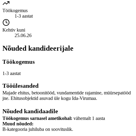
Töökogemus
1-3 aastat
Kehtiv kuni
25.06.26
Nõuded kandideerijale
Töökogemus
1-3 aastat
Tööülesanded
Majade ehitus, betoonitööd, vundamentide rajamine, müürsepatööd
jne. Ehitusobjektid asuvad üle kogu Ida‑Virumaa.
Nõuded kandidaadile
Töökogemus sarnasel ametikohal:
vähemalt 1 aasta
Muud nõuded:
B‑kategooria juhiluba on soovituslik.