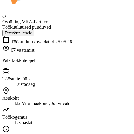
O
Osaühing VRA-Partner
Töökuulutused puuduvad
Ettevõtte lehele
Töökuulutus avaldatud 25.05.26
67 vaatamist
Palk kokkuleppel
Töösuhte tüüp
Täistööaeg
Asukoht
Ida-Viru maakond, Jõhvi vald
Töökogemus
1-3 aastat