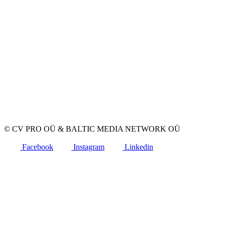
Privaatsus
Kasutustingimused
Privaatsuspoliitika
Küpsiste poliitika
Tööpakkujatele
Töökuulutuse avaldamine
CV-de andmebaas
Tööotsijatele
Loo CV
Töökuulutused
Ettevõtted
Kategooriad
© CV PRO OÜ
&
BALTIC MEDIA NETWORK OÜ
Facebook
Instagram
Linkedin