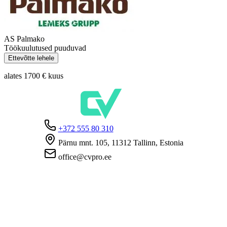
AS Palmako
Töökuulutused puuduvad
Ettevõtte lehele
alates 1700 €
kuus
+372 555 80 310
Pärnu mnt. 105, 11312 Tallinn, Estonia
office@cvpro.ee
Firmast
CV Pro teenusest
Kontaktid
Hinnad ja teenused
Eesti Töötukassa
KKK tööandjatele
KKK kandidaatidele