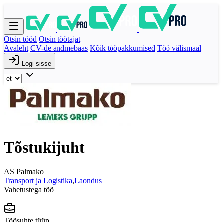
Otsin tööd
Otsin töötajat
Avaleht
CV-de andmebaas
Kõik tööpakkumised
Töö välismaal
Logi sisse
Tõstukijuht
AS Palmako
Transport ja Logistika
,
Laondus
Vahetustega töö
Töösuhte tüüp