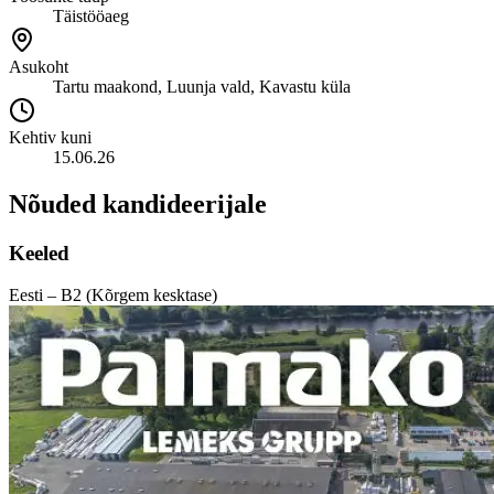
Täistööaeg
Asukoht
Tartu maakond, Luunja vald, Kavastu küla
Kehtiv kuni
15.06.26
Nõuded kandideerijale
Keeled
Eesti – B2 (Kõrgem kesktase)