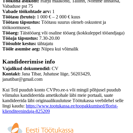
Töökoha asukoht:
Harju maakond, Tallinn, Nõmme linnaosa,
Vabaduse pst 75
Vabade töökohtade arv:
1
Töötasu (bruto):
1 000 € – 2 000 € kuus
Töötasu täpsustus:
Töötasu suurus oleneb oskustest ja
töökoormusest.
Tööaeg:
Täistööaeg või osaline tööaeg (kokkuleppel tööandjaga)
Tööaja täpsustus:
7.30-20.00
Töösuhte kestus:
tähtajatu
Tööle asumise aeg:
Niipea kui võimalik
Kandideerimise info
Vajalikud dokumendid:
CV
Kontakt:
Jana Tibar, Juhatuse liige, 56203429,
janatibar@gmail.com
Kui Teil puudub konto CVPro.ee-s või mingil põhjusel puudub
võimalus kandideerida ametikohale läbi meie portaali, saate
kandideerida läbi originaalikuulutuse Töötukassa veebilehel selle
lingi kaudu:
https://www.tootukassa.ee/toopakkumised/florist-
klienditeenindaja-825209