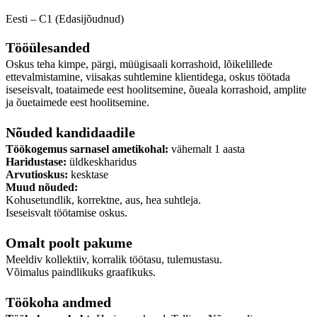
Eesti – C1 (Edasijõudnud)
Tööülesanded
Oskus teha kimpe, pärgi, müügisaali korrashoid, lõikelillede
ettevalmistamine, viisakas suhtlemine klientidega, oskus töötada
iseseisvalt, toataimede eest hoolitsemine, õueala korrashoid, amplite
ja õuetaimede eest hoolitsemine.
Nõuded kandidaadile
Töökogemus sarnasel ametikohal:
vähemalt 1 aasta
Haridustase:
üldkeskharidus
Arvutioskus:
kesktase
Muud nõuded:
Kohusetundlik, korrektne, aus, hea suhtleja.
Iseseisvalt töötamise oskus.
Omalt poolt pakume
Meeldiv kollektiiv, korralik töötasu, tulemustasu.
Võimalus paindlikuks graafikuks.
Töökoha andmed