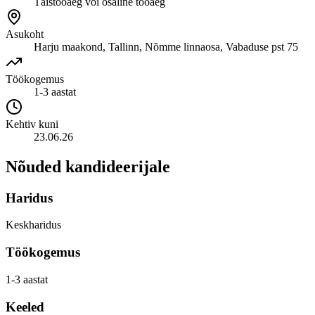
Täistööaeg või osaline tööaeg
Asukoht
Harju maakond, Tallinn, Nõmme linnaosa, Vabaduse pst 75
Töökogemus
1-3 aastat
Kehtiv kuni
23.06.26
Nõuded kandideerijale
Haridus
Keskharidus
Töökogemus
1-3 aastat
Keeled