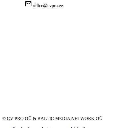
office@cvpro.ee
Firmast
CV Pro teenusest
Kontaktid
Hinnad ja teenused
Eesti Töötukassa
KKK tööandjatele
KKK kandidaatidele
Privaatsus
Kasutustingimused
Privaatsuspoliitika
Küpsiste poliitika
Tööpakkujatele
Töökuulutuse avaldamine
CV-de andmebaas
Tööotsijatele
Loo CV
Töökuulutused
Ettevõtted
Kategooriad
© CV PRO OÜ
&
BALTIC MEDIA NETWORK OÜ