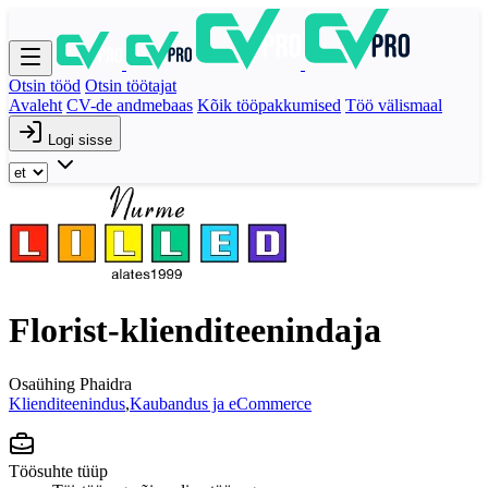
Otsin tööd
Otsin töötajat
Avaleht
CV-de andmebaas
Kõik tööpakkumised
Töö välismaal
Logi sisse
Florist-klienditeenindaja
Osaühing Phaidra
Klienditeenindus
,
Kaubandus ja eCommerce
Töösuhte tüüp