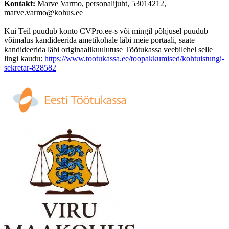
Kontakt:
Marve Varmo, personalijuht, 53014212,
marve.varmo@kohus.ee
Kui Teil puudub konto CVPro.ee-s või mingil põhjusel puudub
võimalus kandideerida ametikohale läbi meie portaali, saate
kandideerida läbi originaalikuulutuse Töötukassa veebilehel selle
lingi kaudu:
https://www.tootukassa.ee/toopakkumised/kohtuistungi-
sekretar-828582