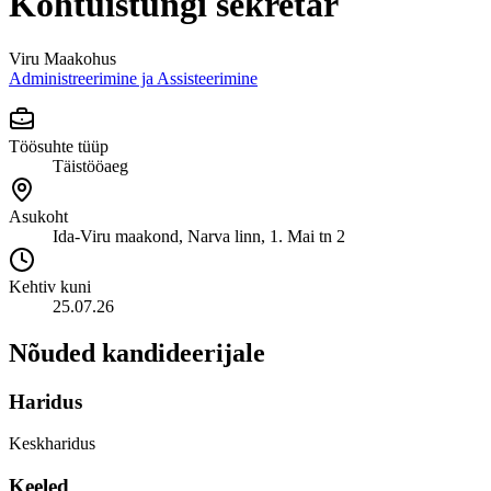
Kohtuistungi sekretär
Viru Maakohus
Administreerimine ja Assisteerimine
Töösuhte tüüp
Täistööaeg
Asukoht
Ida-Viru maakond, Narva linn, 1. Mai tn 2
Kehtiv kuni
25.07.26
Nõuded kandideerijale
Haridus
Keskharidus
Keeled