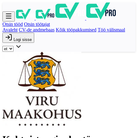
Otsin tööd
Otsin töötajat
Avaleht
CV-de andmebaas
Kõik tööpakkumised
Töö välismaal
Logi sisse