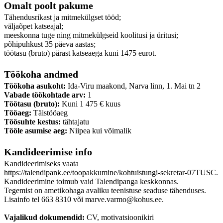
Omalt poolt pakume
Tähendusrikast ja mitmekülgset tööd;
väljaõpet katseajal;
meeskonna tuge ning mitmekülgseid koolitusi ja üritusi;
põhipuhkust 35 päeva aastas;
töötasu (bruto) pärast katseaega kuni 1475 eurot.
Töökoha andmed
Töökoha asukoht:
Ida-Viru maakond, Narva linn, 1. Mai tn 2
Vabade töökohtade arv:
1
Töötasu (bruto):
Kuni 1 475 € kuus
Tööaeg:
Täistööaeg
Töösuhte kestus:
tähtajatu
Tööle asumise aeg:
Niipea kui võimalik
Kandideerimise info
Kandideerimiseks vaata
https://talendipank.ee/toopakkumine/kohtuistungi-sekretar-07TUSC.
Kandideerimine toimub vaid Talendipanga keskkonnas.
Tegemist on ametikohaga avaliku teenistuse seaduse tähenduses.
Lisainfo tel 663 8310 või marve.varmo@kohus.ee.
Vajalikud dokumendid:
CV, motivatsioonikiri