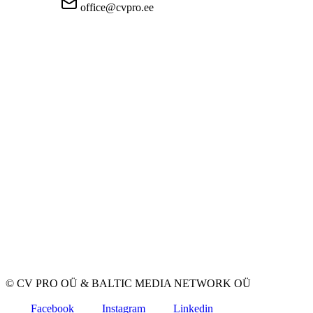
office@cvpro.ee
Firmast
CV Pro teenusest
Kontaktid
Hinnad ja teenused
Eesti Töötukassa
KKK tööandjatele
KKK kandidaatidele
Privaatsus
Kasutustingimused
Privaatsuspoliitika
Küpsiste poliitika
Tööpakkujatele
Töökuulutuse avaldamine
CV-de andmebaas
Tööotsijatele
Loo CV
Töökuulutused
Ettevõtted
Kategooriad
© CV PRO OÜ
&
BALTIC MEDIA NETWORK OÜ
Facebook
Instagram
Linkedin