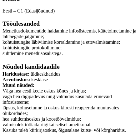
Eesti – C1 (Edasijõudnud)
Tööülesanded
Menetlusdokumentide haldamine infosüsteemis, kättetoimetamine ja
tähtaegade jälgimine;
kohtuistungite läbiviimise korraldamine ja ettevalmistamine;
kohtuistungite protokollimine;
suhtlemine menetlusosalistega.
Nõuded kandidaadile
Haridustase:
üldkeskharidus
Arvutioskus:
kesktase
Muud nõuded:
Väga hea eesti keele oskus kõnes ja kirjas;
väga hea digipädevus ning valmidus kasutada erinevaid
infosüsteeme;
täpsus, kohusetunne ja oskus kiiresti reageerida muutuvates
olukordades;
hea suhtlemisoskus ja koostöövalmidus;
valmisolek töötada riigikaitselisel ametikohal.
Kasuks tuleb kiirkirjaoskus, õigusalane kutse- või kõrgharidus.