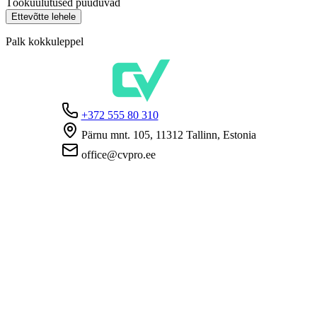
Töökuulutused puuduvad
Ettevõtte lehele
Palk kokkuleppel
+372 555 80 310
Pärnu mnt. 105, 11312 Tallinn, Estonia
office@cvpro.ee
Firmast
CV Pro teenusest
Kontaktid
Hinnad ja teenused
Eesti Töötukassa
KKK tööandjatele
KKK kandidaatidele
Privaatsus
Kasutustingimused
Privaatsuspoliitika
Küpsiste poliitika
Tööpakkujatele