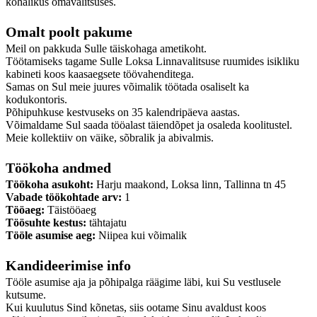
kohalikus omavalitsuses.
Omalt poolt pakume
Meil on pakkuda Sulle täiskohaga ametikoht.
Töötamiseks tagame Sulle Loksa Linnavalitsuse ruumides isikliku
kabineti koos kaasaegsete töövahenditega.
Samas on Sul meie juures võimalik töötada osaliselt ka
kodukontoris.
Põhipuhkuse kestvuseks on 35 kalendripäeva aastas.
Võimaldame Sul saada tööalast täiendõpet ja osaleda koolitustel.
Meie kollektiiv on väike, sõbralik ja abivalmis.
Töökoha andmed
Töökoha asukoht:
Harju maakond, Loksa linn, Tallinna tn 45
Vabade töökohtade arv:
1
Tööaeg:
Täistööaeg
Töösuhte kestus:
tähtajatu
Tööle asumise aeg:
Niipea kui võimalik
Kandideerimise info
Tööle asumise aja ja põhipalga räägime läbi, kui Su vestlusele
kutsume.
Kui kuulutus Sind kõnetas, siis ootame Sinu avaldust koos