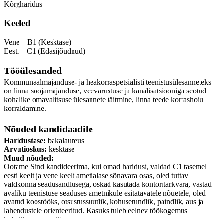
Kõrgharidus
Keeled
Vene – B1 (Kesktase)
Eesti – C1 (Edasijõudnud)
Tööülesanded
Kommunaalmajanduse- ja heakorraspetsialisti teenistusülesanneteks
on linna soojamajanduse, veevarustuse ja kanalisatsiooniga seotud
kohalike omavalitsuse ülesannete täitmine, linna teede korrashoiu
korraldamine.
Nõuded kandidaadile
Haridustase:
bakalaureus
Arvutioskus:
kesktase
Muud nõuded:
Ootame Sind kandideerima, kui omad haridust, valdad C1 tasemel
eesti keelt ja vene keelt ametialase sõnavara osas, oled tuttav
valdkonna seadusandlusega, oskad kasutada kontoritarkvara, vastad
avaliku teenistuse seaduses ametnikule esitatavatele nõuetele, oled
avatud koostööks, otsustussuutlik, kohusetundlik, paindlik, aus ja
lahendustele orienteeritud. Kasuks tuleb eelnev töökogemus