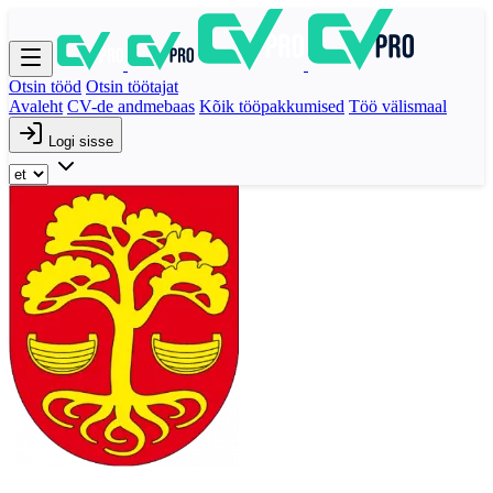
Otsin tööd
Otsin töötajat
Avaleht
CV-de andmebaas
Kõik tööpakkumised
Töö välismaal
Logi sisse