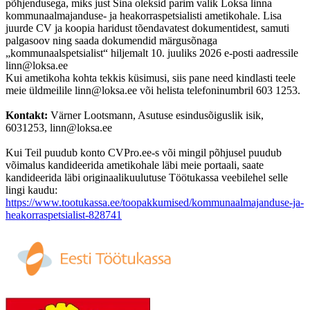
põhjendusega, miks just Sina oleksid parim valik Loksa linna
kommunaalmajanduse- ja heakorraspetsialisti ametikohale. Lisa
juurde CV ja koopia haridust tõendavatest dokumentidest, samuti
palgasoov ning saada dokumendid märgusõnaga
„kommunaalspetsialist“ hiljemalt 10. juuliks 2026 e-posti aadressile
linn@loksa.ee
Kui ametikoha kohta tekkis küsimusi, siis pane need kindlasti teele
meie üldmeilile linn@loksa.ee või helista telefoninumbril 603 1253.
Kontakt:
Värner Lootsmann, Asutuse esindusõiguslik isik,
6031253, linn@loksa.ee
Kui Teil puudub konto CVPro.ee-s või mingil põhjusel puudub
võimalus kandideerida ametikohale läbi meie portaali, saate
kandideerida läbi originaalikuulutuse Töötukassa veebilehel selle
lingi kaudu:
https://www.tootukassa.ee/toopakkumised/kommunaalmajanduse-ja-
heakorraspetsialist-828741