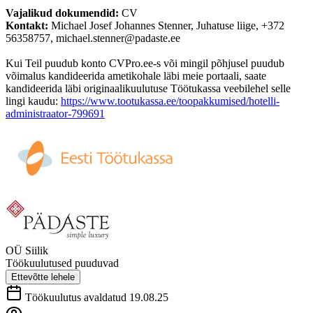
Vajalikud dokumendid:
CV
Kontakt:
Michael Josef Johannes Stenner, Juhatuse liige, +372
56358757, michael.stenner@padaste.ee
Kui Teil puudub konto CVPro.ee-s või mingil põhjusel puudub
võimalus kandideerida ametikohale läbi meie portaali, saate
kandideerida läbi originaalikuulutuse Töötukassa veebilehel selle
lingi kaudu:
https://www.tootukassa.ee/toopakkumised/hotelli-
administraator-799691
OÜ Siilik
Töökuulutused puuduvad
Ettevõtte lehele
Töökuulutus avaldatud 19.08.25