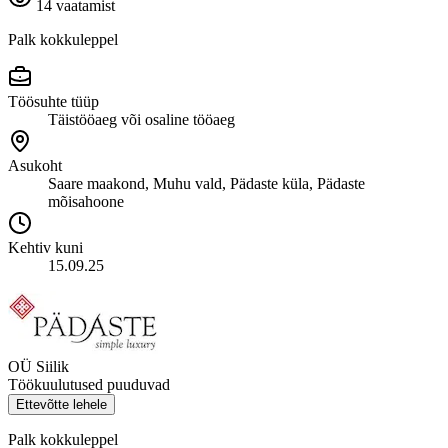
14 vaatamist
Palk kokkuleppel
Töösuhte tüüp
Täistööaeg või osaline tööaeg
Asukoht
Saare maakond, Muhu vald, Pädaste küla, Pädaste
mõisahoone
Kehtiv kuni
15.09.25
OÜ Siilik
Töökuulutused puuduvad
Ettevõtte lehele
Palk kokkuleppel