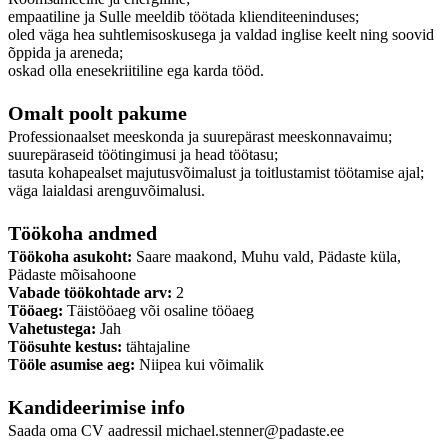
empaatiline ja Sulle meeldib töötada klienditeeninduses;
oled väga hea suhtlemisoskusega ja valdad inglise keelt ning soovid
õppida ja areneda;
oskad olla enesekriitiline ega karda tööd.
Omalt poolt pakume
Professionaalset meeskonda ja suurepärast meeskonnavaimu;
suurepäraseid töötingimusi ja head töötasu;
tasuta kohapealset majutusvõimalust ja toitlustamist töötamise ajal;
väga laialdasi arenguvõimalusi.
Töökoha andmed
Töökoha asukoht:
Saare maakond, Muhu vald, Pädaste küla,
Pädaste mõisahoone
Vabade töökohtade arv:
2
Tööaeg:
Täistööaeg või osaline tööaeg
Vahetustega:
Jah
Töösuhte kestus:
tähtajaline
Tööle asumise aeg:
Niipea kui võimalik
Kandideerimise info
Saada oma CV aadressil michael.stenner@padaste.ee