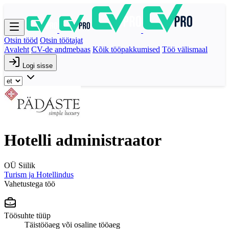
Otsin tööd
Otsin töötajat
Avaleht
CV-de andmebaas
Kõik tööpakkumised
Töö välismaal
Logi sisse
Hotelli administraator
OÜ Siilik
Turism ja Hotellindus
Vahetustega töö
Töösuhte tüüp
Täistööaeg või osaline tööaeg