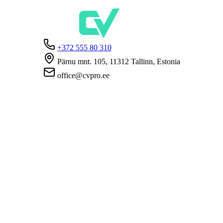
+372 555 80 310
Pärnu mnt. 105, 11312 Tallinn, Estonia
office@cvpro.ee
Firmast
CV Pro teenusest
Kontaktid
Hinnad ja teenused
Eesti Töötukassa
KKK tööandjatele
KKK kandidaatidele
Privaatsus
Kasutustingimused
Privaatsuspoliitika
Küpsiste poliitika
Tööpakkujatele
Töökuulutuse avaldamine
CV-de andmebaas