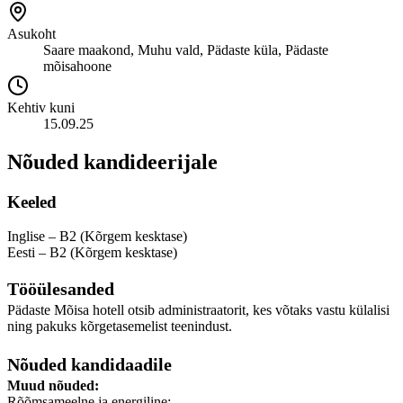
Asukoht
Saare maakond, Muhu vald, Pädaste küla, Pädaste
mõisahoone
Kehtiv kuni
15.09.25
Nõuded kandideerijale
Keeled
Inglise – B2 (Kõrgem kesktase)
Eesti – B2 (Kõrgem kesktase)
Tööülesanded
Pädaste Mõisa hotell otsib administraatorit, kes võtaks vastu külalisi
ning pakuks kõrgetasemelist teenindust.
Nõuded kandidaadile
Muud nõuded:
Rõõmsameelne ja energiline;