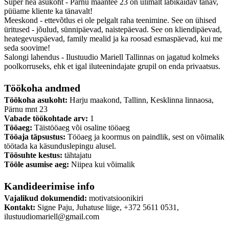
Super hea asukoht - Pärnu maantee 23 on ülimalt läbikäidav tänav,
püüame kliente ka tänavalt!
Meeskond - ettevõtlus ei ole pelgalt raha teenimine. See on ühised
üritused - jõulud, sünnipäevad, naistepäevad. See on kliendipäevad,
heategevuspäevad, family mealid ja ka roosad esmaspäevad, kui me
seda soovime!
Salongi lahendus - Ilustuudio Mariell Tallinnas on jagatud kolmeks
poolkorruseks, ehk et igal iluteenindajate grupil on enda privaatsus.
Töökoha andmed
Töökoha asukoht:
Harju maakond, Tallinn, Kesklinna linnaosa,
Pärnu mnt 23
Vabade töökohtade arv:
1
Tööaeg:
Täistööaeg või osaline tööaeg
Tööaja täpsustus:
Tööaeg ja koormus on paindlik, sest on võimalik
töötada ka käsunduslepingu alusel.
Töösuhte kestus:
tähtajatu
Tööle asumise aeg:
Niipea kui võimalik
Kandideerimise info
Vajalikud dokumendid:
motivatsioonikiri
Kontakt:
Signe Paju, Juhatuse liige, +372 5611 0531,
ilustuudiomariell@gmail.com