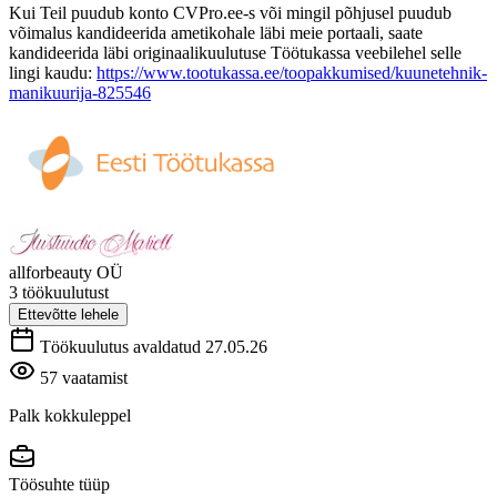
Kui Teil puudub konto CVPro.ee-s või mingil põhjusel puudub
võimalus kandideerida ametikohale läbi meie portaali, saate
kandideerida läbi originaalikuulutuse Töötukassa veebilehel selle
lingi kaudu:
https://www.tootukassa.ee/toopakkumised/kuunetehnik-
manikuurija-825546
allforbeauty OÜ
3 töökuulutust
Ettevõtte lehele
Töökuulutus avaldatud 27.05.26
57 vaatamist
Palk kokkuleppel
Töösuhte tüüp