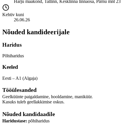
Harju maakond, Tallinn, Kesklinna linnaosa, Pärnu mnt 23
Kehtiv kuni
26.06.26
Nõuded kandideerijale
Haridus
Põhiharidus
Keeled
Eesti – A1 (Algaja)
Tööülesanded
Geelküünte paigaldamine, hooldamine, maniküür.
Kasuks tuleb geellakkimise oskus.
Nõuded kandidaadile
Haridustase:
põhiharidus