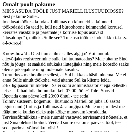
Omalt poolt pakume
MIKS ASUDA TÖÖLE JUST MARIELL ILUSTUUDIOSSE?
Sest pakume Sulle..
Imeilusat töökeskkonda - Tallinnas on kümneid ja kümneid
töökodasid (Sa tead ju küll neid büroohoone kümnendal korrusel
keerates vasakule ja paremale ja korruse lõpus asuvaid
"ilusalonge"), milleks Sulle see? Tule asu tööle esinduslikku i-l-u-s-
a-l-o-n-g-i!
Know-how'd - Oled ilumaailmas alles algaja? Või tundub
ettevõtjaks registreerimine sulle kui tuumateadus? Meie aitame Sind
nõu ja jõuga, et saaksid edukaks ilutegijaks ning meie koostöö saaks
olema pikaajaline ning mõlemale kasulik.
Turundus - me hoolime sellest, et Sul hakkaks hästi minema. Me ei
anna Sulle ainult töökoha, vaid aitame Sul ka kliente leida.
24/7 ligipääsu ruumidele - Sa ei sõltu administraatorist ega kellestki
teisest. Tahad tulla hommikul kell 07:00 tööle? Tule! Soovid
lõpetada oma päeva kell 23:00 õhtul - tee seda!
Toimiv süsteem, kogemus - Ilustuudio Mariell on juba 10 aastat
tegutsenud (Tartus ja Tallinnas 4 salongiga). Me teame, millest me
räägime ja kuidas oleks asju kõige mugavam korraldada.
Tervisesõbralikkus - meie ruumid vastavad terviseameti nõuetele, et
just Sina oleksid hoitud. Veedad suure osa oma päevast tööl, tee
seda parimal võimalikul viisil!