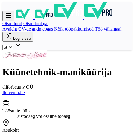
Otsin tööd
Otsin töötajat
Avaleht
CV-de andmebaas
Kõik tööpakkumised
Töö välismaal
Logi sisse
Küünetehnik-maniküürija
allforbeauty OÜ
Iluteenindus
Töösuhte tüüp
Täistööaeg või osaline tööaeg
Asukoht