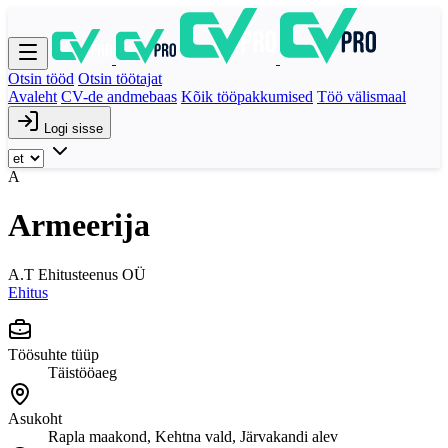
Otsin tööd
Otsin töötajat
Avaleht
CV-de andmebaas
Kõik tööpakkumised
Töö välismaal
Logi sisse
A
Armeerija
A.T Ehitusteenus OÜ
Ehitus
Töösuhte tüüp
Täistööaeg
Asukoht
Rapla maakond, Kehtna vald, Järvakandi alev