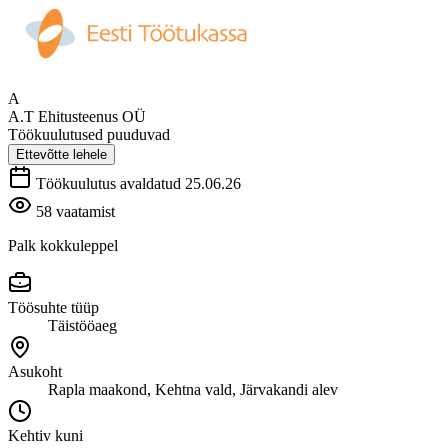
A
A.T Ehitusteenus OÜ
Töökuulutused puuduvad
Ettevõtte lehele
Töökuulutus avaldatud 25.06.26
58 vaatamist
Palk kokkuleppel
Töösuhte tüüp
Täistööaeg
Asukoht
Rapla maakond, Kehtna vald, Järvakandi alev
Kehtiv kuni