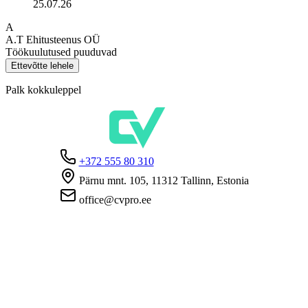
25.07.26
A
A.T Ehitusteenus OÜ
Töökuulutused puuduvad
Ettevõtte lehele
Palk kokkuleppel
+372 555 80 310
Pärnu mnt. 105, 11312 Tallinn, Estonia
office@cvpro.ee
Firmast
CV Pro teenusest
Kontaktid
Hinnad ja teenused
Eesti Töötukassa
KKK tööandjatele
KKK kandidaatidele
Privaatsus