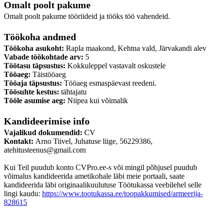
Omalt poolt pakume
Omalt poolt pakume tööriideid ja tööks töö vahendeid.
Töökoha andmed
Töökoha asukoht:
Rapla maakond, Kehtna vald, Järvakandi alev
Vabade töökohtade arv:
5
Töötasu täpsustus:
Kokkuleppel vastavalt oskustele
Tööaeg:
Täistööaeg
Tööaja täpsustus:
Tööaeg esmaspäevast reedeni.
Töösuhte kestus:
tähtajatu
Tööle asumise aeg:
Niipea kui võimalik
Kandideerimise info
Vajalikud dokumendid:
CV
Kontakt:
Arno Tiivel, Juhatuse liige, 56229386,
atehitusteenus@gmail.com
Kui Teil puudub konto CVPro.ee-s või mingil põhjusel puudub
võimalus kandideerida ametikohale läbi meie portaali, saate
kandideerida läbi originaalikuulutuse Töötukassa veebilehel selle
lingi kaudu:
https://www.tootukassa.ee/toopakkumised/armeerija-
828615