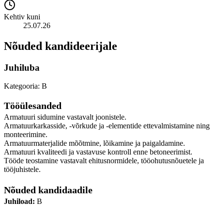
Kehtiv kuni
25.07.26
Nõuded kandideerijale
Juhiluba
Kategooria: B
Tööülesanded
Armatuuri sidumine vastavalt joonistele.
Armatuurkarkasside, -võrkude ja -elementide ettevalmistamine ning
monteerimine.
Armatuurmaterjalide mõõtmine, lõikamine ja paigaldamine.
Armatuuri kvaliteedi ja vastavuse kontroll enne betoneerimist.
Tööde teostamine vastavalt ehitusnormidele, tööohutusnõuetele ja
tööjuhistele.
Nõuded kandidaadile
Juhiload:
B