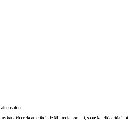
.
calconsult.ee
 kandideerida ametikohale läbi meie portaali, saate kandideerida läbi 