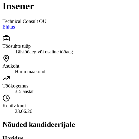
Insener
Technical Consult OÜ
Ehitus
Töösuhte tüüp
Täistööaeg või osaline tööaeg
Asukoht
Harju maakond
Töökogemus
3-5 aastat
Kehtiv kuni
23.06.26
Nõuded kandideerijale
Haridus