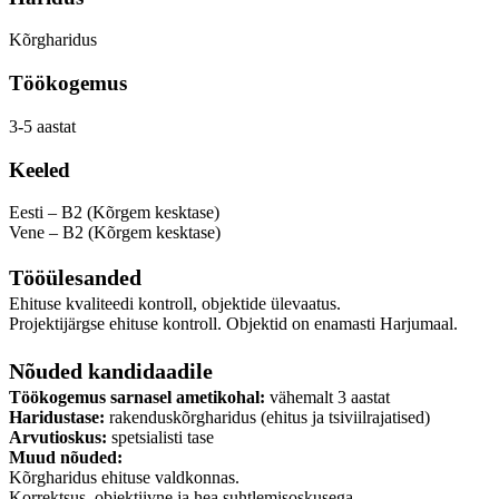
Kõrgharidus
Töökogemus
3-5 aastat
Keeled
Eesti – B2 (Kõrgem kesktase)
Vene – B2 (Kõrgem kesktase)
Tööülesanded
Ehituse kvaliteedi kontroll, objektide ülevaatus.
Projektijärgse ehituse kontroll. Objektid on enamasti Harjumaal.
Nõuded kandidaadile
Töökogemus sarnasel ametikohal:
vähemalt 3 aastat
Haridustase:
rakenduskõrgharidus (ehitus ja tsiviilrajatised)
Arvutioskus:
spetsialisti tase
Muud nõuded:
Kõrgharidus ehituse valdkonnas.
Korrektsus, objektiivne ja hea suhtlemisoskusega.