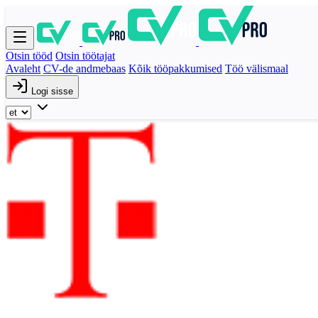
Otsin tööd
Otsin töötajat
Avaleht
CV-de andmebaas
Kõik tööpakkumised
Töö välismaal
Logi sisse