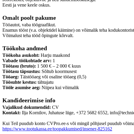
Eesti ja vene keele oskus.
Omalt poolt pakume
Tööautot, vaba töögraafikut.
Enamus tööst (v.a. objektidel käimine) on võimalik teha kodukontorist
Võimalust teha tööd õpingute kõrvalt.
Töökoha andmed
Töökoha asukoht:
Harju maakond
Vabade töökohtade arv:
1
Töötasu (bruto):
1 500 € – 2 000 € kuus
Töötasu täpsustus:
Sõltub koormusest
Tööaeg:
Täistööaeg või osaline tööaeg (0,5)
Töösuhte kestus:
tähtajatu
Tööle asumise aeg:
Niipea kui võimalik
Kandideerimise info
Vajalikud dokumendid:
CV
Kontakt:
Ilja Kornilov, Juhatuse liige, +372 5682 6552, info@techni
Kui Teil puudub konto CVPro.ee-s või mingil põhjusel puudub võimalus
https://www.tootukassa.ee/toopakkumised/insener-825162