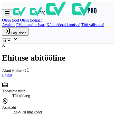
Otsin tööd
Otsin töötajat
Avaleht
CV-de andmebaas
Kõik tööpakkumised
Töö välismaal
Logi sisse
A
Ehituse abitööline
Alant Ehitus OÜ
Ehitus
Töösuhte tüüp
Täistööaeg
Asukoht
Ida-Viru maakond