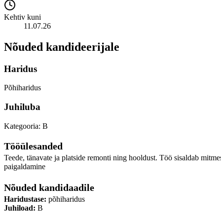
Kehtiv kuni
11.07.26
Nõuded kandideerijale
Haridus
Põhiharidus
Juhiluba
Kategooria: B
Tööülesanded
Teede, tänavate ja platside remonti ning hooldust. Töö sisaldab mitmes
paigaldamine
Nõuded kandidaadile
Haridustase:
põhiharidus
Juhiload:
B