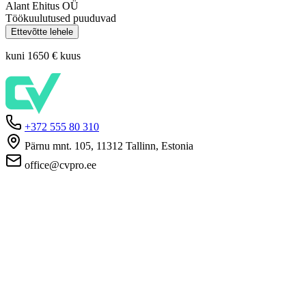
Alant Ehitus OÜ
Töökuulutused puuduvad
Ettevõtte lehele
kuni 1650 €
kuus
+372 555 80 310
Pärnu mnt. 105, 11312 Tallinn, Estonia
office@cvpro.ee
Firmast
CV Pro teenusest
Kontaktid
Hinnad ja teenused
Eesti Töötukassa
KKK tööandjatele
KKK kandidaatidele
Privaatsus
Kasutustingimused
Privaatsuspoliitika