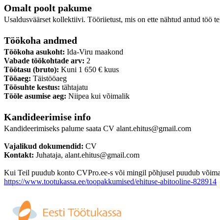
Omalt poolt pakume
Usaldusväärset kollektiivi. Tööriietust, mis on ette nähtud antud töö t
Töökoha andmed
Töökoha asukoht:
Ida-Viru maakond
Vabade töökohtade arv:
2
Töötasu (bruto):
Kuni 1 650 € kuus
Tööaeg:
Täistööaeg
Töösuhte kestus:
tähtajatu
Tööle asumise aeg:
Niipea kui võimalik
Kandideerimise info
Kandideerimiseks palume saata CV alant.ehitus@gmail.com
Vajalikud dokumendid:
CV
Kontakt:
Juhataja, alant.ehitus@gmail.com
Kui Teil puudub konto CVPro.ee-s või mingil põhjusel puudub võimalus
https://www.tootukassa.ee/toopakkumised/ehituse-abitooline-828914