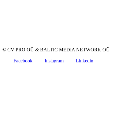
Töökuulutuse avaldamine
CV-de andmebaas
Tööotsijatele
Loo CV
Töökuulutused
Ettevõtted
Kategooriad
© CV PRO OÜ
&
BALTIC MEDIA NETWORK OÜ
Facebook
Instagram
Linkedin