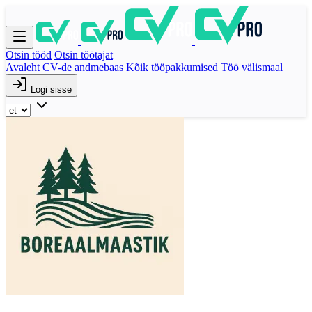
Otsin tööd
Otsin töötajat
Avaleht
CV-de andmebaas
Kõik tööpakkumised
Töö välismaal
Logi sisse