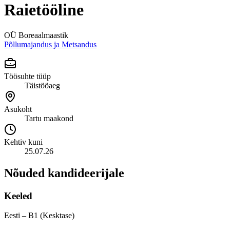
Raietööline
OÜ Boreaalmaastik
Põllumajandus ja Metsandus
Töösuhte tüüp
Täistööaeg
Asukoht
Tartu maakond
Kehtiv kuni
25.07.26
Nõuded kandideerijale
Keeled
Eesti – B1 (Kesktase)