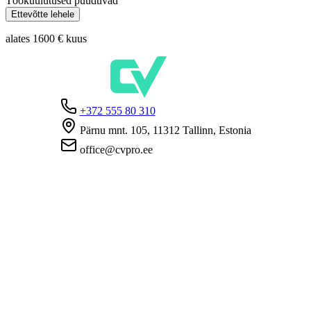
Töökuulutused puuduvad
Ettevõtte lehele
alates 1600 €
kuus
+372 555 80 310
Pärnu mnt. 105, 11312 Tallinn, Estonia
office@cvpro.ee
Firmast
CV Pro teenusest
Kontaktid
Hinnad ja teenused
Eesti Töötukassa
KKK tööandjatele
KKK kandidaatidele
Privaatsus
Kasutustingimused
Privaatsuspoliitika
Küpsiste poliitika
Tööpakkujatele