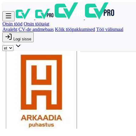
Otsin tööd
Otsin töötajat
Avaleht
CV-de andmebaas
Kõik tööpakkumised
Töö välismaal
Logi sisse