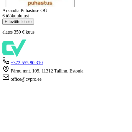
Arkaadia Puhastuse OÜ
6 töökuulutust
Ettevõtte lehele
alates 350 €
kuus
+372 555 80 310
Pärnu mnt. 105, 11312 Tallinn, Estonia
office@cvpro.ee
Firmast
CV Pro teenusest
Kontaktid
Hinnad ja teenused
Eesti Töötukassa
KKK tööandjatele
KKK kandidaatidele
Privaatsus