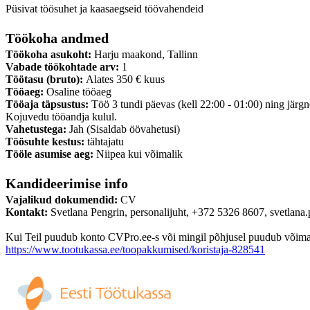
Püsivat töösuhet ja kaasaegseid töövahendeid
Töökoha andmed
Töökoha asukoht:
Harju maakond, Tallinn
Vabade töökohtade arv:
1
Töötasu (bruto):
Alates 350 € kuus
Tööaeg:
Osaline tööaeg
Tööaja täpsustus:
Töö 3 tundi päevas (kell 22:00 - 01:00) ning järgn
Kojuvedu tööandja kulul.
Vahetustega:
Jah (Sisaldab öövahetusi)
Töösuhte kestus:
tähtajatu
Tööle asumise aeg:
Niipea kui võimalik
Kandideerimise info
Vajalikud dokumendid:
CV
Kontakt:
Svetlana Pengrin, personalijuht, +372 5326 8607, svetlana
Kui Teil puudub konto CVPro.ee-s või mingil põhjusel puudub võimalus
https://www.tootukassa.ee/toopakkumised/koristaja-828541