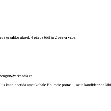
eva graafiku alusel: 4 päeva tööl ja 2 päeva vaba.
.pengrin@arkaadia.ee
 kandideerida ametikohale läbi meie portaali, saate kandideerida läbi 