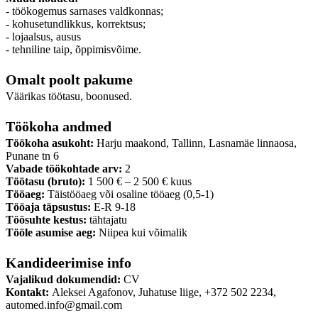
- töökogemus sarnases valdkonnas;
- kohusetundlikkus, korrektsus;
- lojaalsus, ausus
- tehniline taip, õppimisvõime.
Omalt poolt pakume
Väärikas töötasu, boonused.
Töökoha andmed
Töökoha asukoht:
Harju maakond, Tallinn, Lasnamäe linnaosa,
Punane tn 6
Vabade töökohtade arv:
2
Töötasu (bruto):
1 500 € – 2 500 € kuus
Tööaeg:
Täistööaeg või osaline tööaeg (0,5-1)
Tööaja täpsustus:
E-R 9-18
Töösuhte kestus:
tähtajatu
Tööle asumise aeg:
Niipea kui võimalik
Kandideerimise info
Vajalikud dokumendid:
CV
Kontakt:
Aleksei Agafonov, Juhatuse liige, +372 502 2234,
automed.info@gmail.com