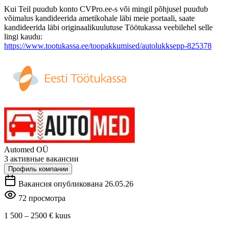
Kui Teil puudub konto CVPro.ee-s või mingil põhjusel puudub
võimalus kandideerida ametikohale läbi meie portaali, saate
kandideerida läbi originaalikuulutuse Töötukassa veebilehel selle
lingi kaudu:
https://www.tootukassa.ee/toopakkumised/autolukksepp-825378
Automed OÜ
3 активные вакансии
Профиль компании
Вакансия опубликована 26.05.26
72 просмотра
1 500 – 2500 €
kuus