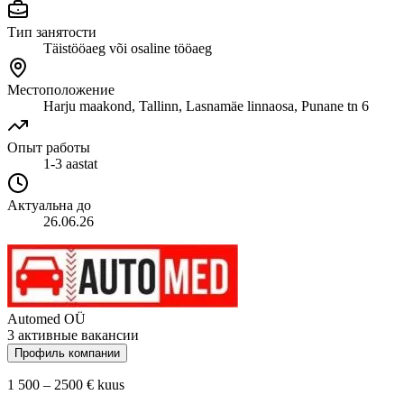
Тип занятости
Täistööaeg või osaline tööaeg
Местоположение
Harju maakond, Tallinn, Lasnamäe linnaosa, Punane tn 6
Опыт работы
1-3 aastat
Актуальна до
26.06.26
Automed OÜ
3 активные вакансии
Профиль компании
1 500 – 2500 €
kuus