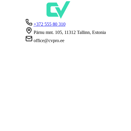
+372 555 80 310
Pärnu mnt. 105, 11312 Tallinn, Estonia
office@cvpro.ee
О нас
О сервисе CV Pro
Контакты
Цены и услуги
Касса по безработице
ЧаВо для работодателей
ЧаВо для кандидатов
Приватность
Условия пользования
Политика конфиденциальности
Политика cookie-файлов
Работодателям
Разместить вакансию
База CV
Соискателям