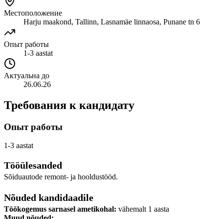
Местоположение
Harju maakond, Tallinn, Lasnamäe linnaosa, Punane tn 6
Опыт работы
1-3 aastat
Актуальна до
26.06.26
Требования к кандидату
Опыт работы
1-3 aastat
Tööülesanded
Sõiduautode remont- ja hooldustööd.
Nõuded kandidaadile
Töökogemus sarnasel ametikohal:
vähemalt 1 aasta
Muud nõuded: