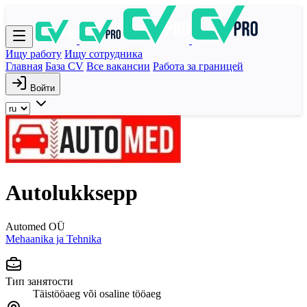
Ищу работу
Ищу сотрудника
Главная
База CV
Все вакансии
Работа за границей
Войти
Autolukksepp
Automed OÜ
Mehaanika ja Tehnika
Тип занятости
Täistööaeg või osaline tööaeg