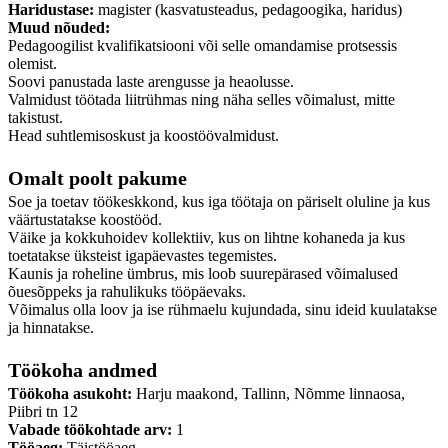
Haridustase:
magister (kasvatusteadus, pedagoogika, haridus)
Muud nõuded:
Pedagoogilist kvalifikatsiooni või selle omandamise protsessis
olemist.
Soovi panustada laste arengusse ja heaolusse.
Valmidust töötada liitrühmas ning näha selles võimalust, mitte
takistust.
Head suhtlemisoskust ja koostöövalmidust.
Omalt poolt pakume
Soe ja toetav töökeskkond, kus iga töötaja on päriselt oluline ja kus
väärtustatakse koostööd.
Väike ja kokkuhoidev kollektiiv, kus on lihtne kohaneda ja kus
toetatakse üksteist igapäevastes tegemistes.
Kaunis ja roheline ümbrus, mis loob suurepärased võimalused
õuesõppeks ja rahulikuks tööpäevaks.
Võimalus olla loov ja ise rühmaelu kujundada, sinu ideid kuulatakse
ja hinnatakse.
Töökoha andmed
Töökoha asukoht:
Harju maakond, Tallinn, Nõmme linnaosa,
Piibri tn 12
Vabade töökohtade arv:
1
Tööaeg:
Täistööaeg