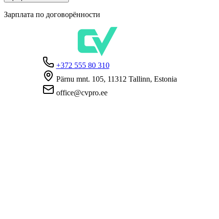
Зарплата по договорённости
+372 555 80 310
Pärnu mnt. 105, 11312 Tallinn, Estonia
office@cvpro.ee
О нас
О сервисе CV Pro
Контакты
Цены и услуги
Касса по безработице
ЧаВо для работодателей
ЧаВо для кандидатов
Приватность
Условия пользования
Политика конфиденциальности
Политика cookie-файлов
Работодателям