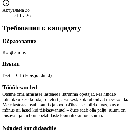
Актуальна до
21.07.26
Требования к кандидату
Образование
Kõrgharidus
Языки
Eesti – C1 (Edasijõudnud)
Tööülesanded
Otsime oma armsasse lasteaeda liitrühma õpetajat, kes hindab
rahulikku keskkonda, rohelust ja väikest, kokkuhoidvat meeskonda.
Meie lasteaed asub kaunis ja looduslähedases piirkonnas, kus on
mõnus nii lastel kui täiskasvanutel – õues saab olla palju, ruumi on
piisavalt ja ümbrus toetab laste loomulikku uudishimu.
Nõuded kandidaadile