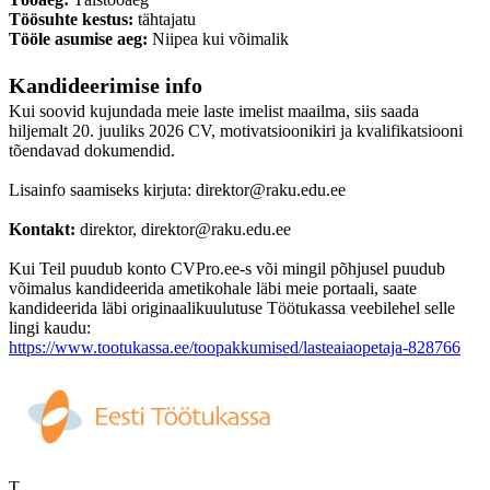
Töösuhte kestus:
tähtajatu
Tööle asumise aeg:
Niipea kui võimalik
Kandideerimise info
Kui soovid kujundada meie laste imelist maailma, siis saada
hiljemalt 20. juuliks 2026 CV, motivatsioonikiri ja kvalifikatsiooni
tõendavad dokumendid.
Lisainfo saamiseks kirjuta: direktor@raku.edu.ee
Kontakt:
direktor, direktor@raku.edu.ee
Kui Teil puudub konto CVPro.ee-s või mingil põhjusel puudub
võimalus kandideerida ametikohale läbi meie portaali, saate
kandideerida läbi originaalikuulutuse Töötukassa veebilehel selle
lingi kaudu:
https://www.tootukassa.ee/toopakkumised/lasteaiaopetaja-828766
T