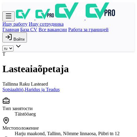
Ищу работу
Ищу сотрудника
Главная
База CV
Все вакансии
Работа за границей
Войти
T
Lasteaiaõpetaja
Tallinna Raku Lasteaed
Sotsiaaltöö
,
Haridus ja Teadus
Тип занятости
Täistööaeg
Местоположение
Harju maakond, Tallinn, Nõmme linnaosa, Piibri tn 12