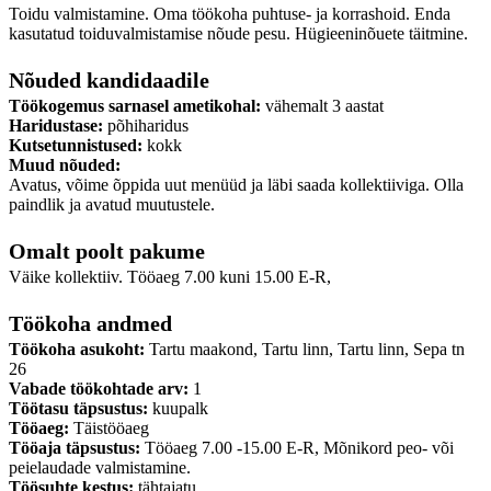
Toidu valmistamine. Oma töökoha puhtuse- ja korrashoid. Enda
kasutatud toiduvalmistamise nõude pesu. Hügieeninõuete täitmine.
Nõuded kandidaadile
Töökogemus sarnasel ametikohal:
vähemalt 3 aastat
Haridustase:
põhiharidus
Kutsetunnistused:
kokk
Muud nõuded:
Avatus, võime õppida uut menüüd ja läbi saada kollektiiviga. Olla
paindlik ja avatud muutustele.
Omalt poolt pakume
Väike kollektiiv. Tööaeg 7.00 kuni 15.00 E-R,
Töökoha andmed
Töökoha asukoht:
Tartu maakond, Tartu linn, Tartu linn, Sepa tn
26
Vabade töökohtade arv:
1
Töötasu täpsustus:
kuupalk
Tööaeg:
Täistööaeg
Tööaja täpsustus:
Tööaeg 7.00 -15.00 E-R, Mõnikord peo- või
peielaudade valmistamine.
Töösuhte kestus:
tähtajatu