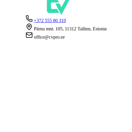
+372 555 80 310
Pärnu mnt. 105, 11312 Tallinn, Estonia
office@cvpro.ee
О нас
О сервисе CV Pro
Контакты
Цены и услуги
Касса по безработице
ЧаВо для работодателей
ЧаВо для кандидатов
Приватность
Условия пользования
Политика конфиденциальности
Политика cookie-файлов
Работодателям
Разместить вакансию
База CV
Соискателям