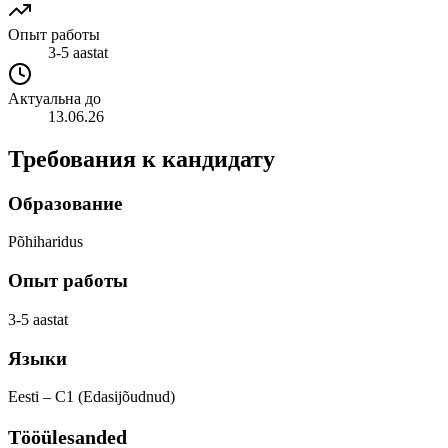
Опыт работы
3-5 aastat
Актуальна до
13.06.26
Требования к кандидату
Образование
Põhiharidus
Опыт работы
3-5 aastat
Языки
Eesti – C1 (Edasijõudnud)
Tööülesanded