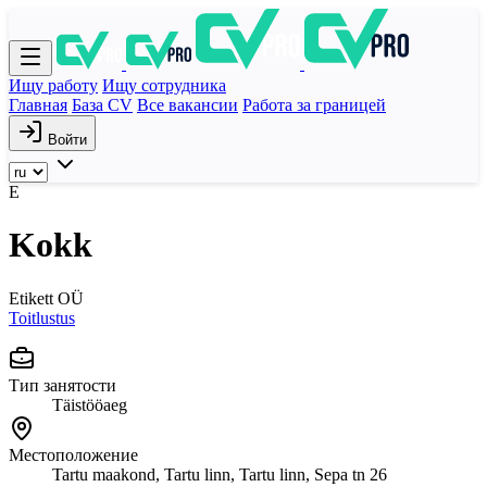
Ищу работу
Ищу сотрудника
Главная
База CV
Все вакансии
Работа за границей
Войти
E
Kokk
Etikett OÜ
Toitlustus
Тип занятости
Täistööaeg
Местоположение
Tartu maakond, Tartu linn, Tartu linn, Sepa tn 26