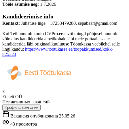
Tööle asumise aeg:
1.7.2026
Kandideerimise info
Kontakt:
Juhatuse liige, +37253479280, sepabaar@gmail.com
Kui Teil puudub konto CVPro.ee-s või mingil põhjusel puudub
võimalus kandideerida ametikohale läbi meie portaali, saate
kandideerida läbi originaalikuulutuse Töötukassa veebilehel selle
lingi kaudu:
https://www.tootukassa.ee/toopakkumised/kokk-
825323
E
Etikett OÜ
Нет активных вакансий
Профиль компании
Вакансия опубликована 25.05.26
43 просмотра