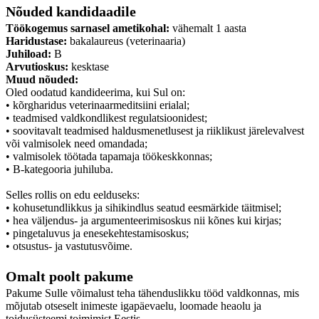
Nõuded kandidaadile
Töökogemus sarnasel ametikohal:
vähemalt 1 aasta
Haridustase:
bakalaureus (veterinaaria)
Juhiload:
B
Arvutioskus:
kesktase
Muud nõuded:
Oled oodatud kandideerima, kui Sul on:
• kõrgharidus veterinaarmeditsiini erialal;
• teadmised valdkondlikest regulatsioonidest;
• soovitavalt teadmised haldusmenetlusest ja riiklikust järelevalvest
või valmisolek need omandada;
• valmisolek töötada tapamaja töökeskkonnas;
• B-kategooria juhiluba.
Selles rollis on edu eelduseks:
• kohusetundlikkus ja sihikindlus seatud eesmärkide täitmisel;
• hea väljendus- ja argumenteerimisoskus nii kõnes kui kirjas;
• pingetaluvus ja enesekehtestamisoskus;
• otsustus- ja vastutusvõime.
Omalt poolt pakume
Pakume Sulle võimalust teha tähenduslikku tööd valdkonnas, mis
mõjutab otseselt inimeste igapäevaelu, loomade heaolu ja
toidusüsteemi toimimist Eestis.