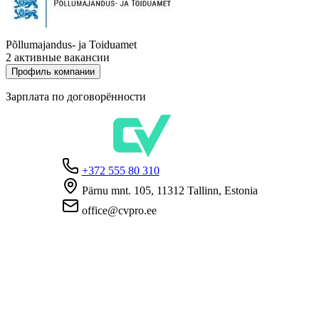
Põllumajandus- ja Toiduamet
2 активные вакансии
Профиль компании
Зарплата по договорённости
+372 555 80 310
Pärnu mnt. 105, 11312 Tallinn, Estonia
office@cvpro.ee
О нас
О сервисе CV Pro
Контакты
Цены и услуги
Касса по безработице
ЧаВо для работодателей
ЧаВо для кандидатов
Приватность