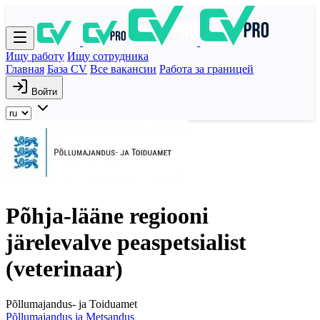
Ищу работу
Ищу сотрудника
Главная
База CV
Все вакансии
Работа за границей
Войти
Põhja-lääne regiooni
järelevalve peaspetsialist
(veterinaar)
Põllumajandus- ja Toiduamet
Põllumajandus ja Metsandus