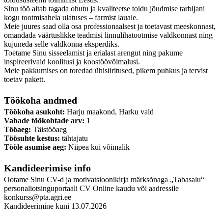
Sinu töö aitab tagada ohutu ja kvaliteetse toidu jõudmise tarbijani
kogu tootmisahela ulatuses – farmist lauale.
Meie juures saad olla osa professionaalsest ja toetavast meeskonnast,
omandada väärtuslikke teadmisi linnulihatootmise valdkonnast ning
kujuneda selle valdkonna eksperdiks.
Toetame Sinu sisseelamist ja erialast arengut ning pakume
inspireerivaid koolitusi ja koostöövõimalusi.
Meie pakkumises on toredad ühisüritused, pikem puhkus ja tervist
toetav pakett.
Töökoha andmed
Töökoha asukoht:
Harju maakond, Harku vald
Vabade töökohtade arv:
1
Tööaeg:
Täistööaeg
Töösuhte kestus:
tähtajatu
Tööle asumise aeg:
Niipea kui võimalik
Kandideerimise info
Ootame Sinu CV-d ja motivatsioonikirja märksõnaga „Tabasalu“
personaliotsinguportaali CV Online kaudu või aadressile
konkurss@pta.agri.ee
Kandideerimine kuni 13.07.2026