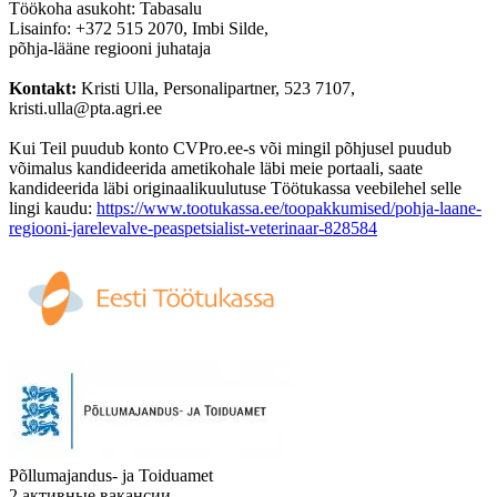
Töökoha asukoht: Tabasalu
Lisainfo: +372 515 2070, Imbi Silde,
põhja-lääne regiooni juhataja
Kontakt:
Kristi Ulla, Personalipartner, 523 7107,
kristi.ulla@pta.agri.ee
Kui Teil puudub konto CVPro.ee-s või mingil põhjusel puudub
võimalus kandideerida ametikohale läbi meie portaali, saate
kandideerida läbi originaalikuulutuse Töötukassa veebilehel selle
lingi kaudu:
https://www.tootukassa.ee/toopakkumised/pohja-laane-
regiooni-jarelevalve-peaspetsialist-veterinaar-828584
Põllumajandus- ja Toiduamet
2 активные вакансии