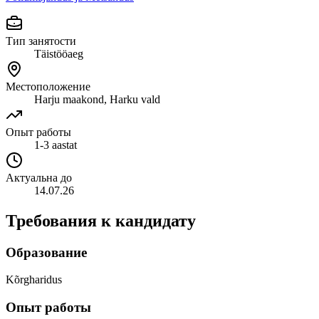
Тип занятости
Täistööaeg
Местоположение
Harju maakond, Harku vald
Опыт работы
1-3 aastat
Актуальна до
14.07.26
Требования к кандидату
Образование
Kõrgharidus
Опыт работы