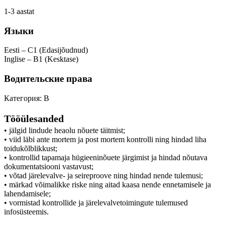
1-3 aastat
Языки
Eesti – C1 (Edasijõudnud)
Inglise – B1 (Kesktase)
Водительские права
Категория: B
Tööülesanded
• jälgid lindude heaolu nõuete täitmist;
• viid läbi ante mortem ja post mortem kontrolli ning hindad liha
toidukõlblikkust;
• kontrollid tapamaja hügieeninõuete järgimist ja hindad nõutava
dokumentatsiooni vastavust;
• võtad järelevalve- ja seireproove ning hindad nende tulemusi;
• märkad võimalikke riske ning aitad kaasa nende ennetamisele ja
lahendamisele;
• vormistad kontrollide ja järelevalvetoimingute tulemused
infosüsteemis.