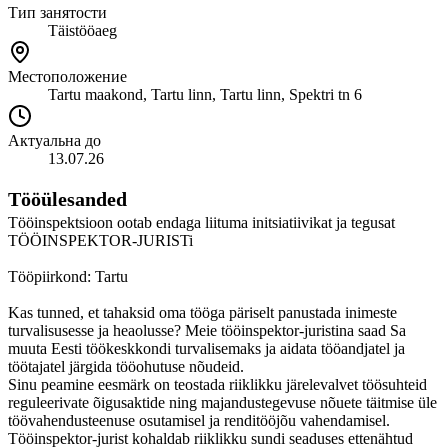
Тип занятости
Täistööaeg
Местоположение
Tartu maakond, Tartu linn, Tartu linn, Spektri tn 6
Актуальна до
13.07.26
Tööülesanded
Tööinspektsioon ootab endaga liituma initsiatiivikat ja tegusat
TÖÖINSPEKTOR-JURISTi
Tööpiirkond: Tartu
Kas tunned, et tahaksid oma tööga päriselt panustada inimeste
turvalisusesse ja heaolusse? Meie tööinspektor-juristina saad Sa
muuta Eesti töökeskkondi turvalisemaks ja aidata tööandjatel ja
töötajatel järgida tööohutuse nõudeid.
Sinu peamine eesmärk on teostada riiklikku järelevalvet töösuhteid
reguleerivate õigusaktide ning majandustegevuse nõuete täitmise üle
töövahendusteenuse osutamisel ja renditööjõu vahendamisel.
Tööinspektor-jurist kohaldab riiklikku sundi seaduses ettenähtud