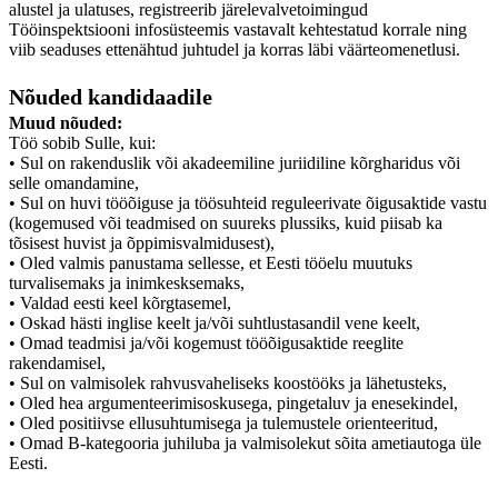
alustel ja ulatuses, registreerib järelevalvetoimingud
Tööinspektsiooni infosüsteemis vastavalt kehtestatud korrale ning
viib seaduses ettenähtud juhtudel ja korras läbi väärteomenetlusi.
Nõuded kandidaadile
Muud nõuded:
Töö sobib Sulle, kui:
• Sul on rakenduslik või akadeemiline juriidiline kõrgharidus või
selle omandamine,
• Sul on huvi tööõiguse ja töösuhteid reguleerivate õigusaktide vastu
(kogemused või teadmised on suureks plussiks, kuid piisab ka
tõsisest huvist ja õppimisvalmidusest),
• Oled valmis panustama sellesse, et Eesti tööelu muutuks
turvalisemaks ja inimkesksemaks,
• Valdad eesti keel kõrgtasemel,
• Oskad hästi inglise keelt ja/või suhtlustasandil vene keelt,
• Omad teadmisi ja/või kogemust tööõigusaktide reeglite
rakendamisel,
• Sul on valmisolek rahvusvaheliseks koostööks ja lähetusteks,
• Oled hea argumenteerimisoskusega, pingetaluv ja enesekindel,
• Oled positiivse ellusuhtumisega ja tulemustele orienteeritud,
• Omad B-kategooria juhiluba ja valmisolekut sõita ametiautoga üle
Eesti.