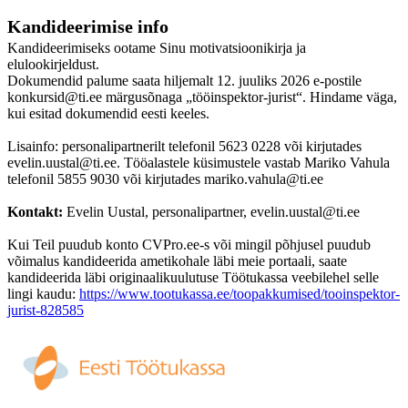
Kandideerimise info
Kandideerimiseks ootame Sinu motivatsioonikirja ja
elulookirjeldust.
Dokumendid palume saata hiljemalt 12. juuliks 2026 e-postile
konkursid@ti.ee märgusõnaga „tööinspektor-jurist“. Hindame väga,
kui esitad dokumendid eesti keeles.
Lisainfo: personalipartnerilt telefonil 5623 0228 või kirjutades
evelin.uustal@ti.ee. Tööalastele küsimustele vastab Mariko Vahula
telefonil 5855 9030 või kirjutades mariko.vahula@ti.ee
Kontakt:
Evelin Uustal, personalipartner, evelin.uustal@ti.ee
Kui Teil puudub konto CVPro.ee-s või mingil põhjusel puudub
võimalus kandideerida ametikohale läbi meie portaali, saate
kandideerida läbi originaalikuulutuse Töötukassa veebilehel selle
lingi kaudu:
https://www.tootukassa.ee/toopakkumised/tooinspektor-
jurist-828585