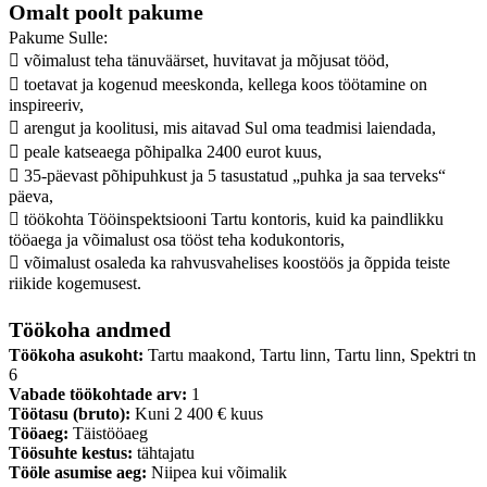
Omalt poolt pakume
Pakume Sulle:
 võimalust teha tänuväärset, huvitavat ja mõjusat tööd,
 toetavat ja kogenud meeskonda, kellega koos töötamine on
inspireeriv,
 arengut ja koolitusi, mis aitavad Sul oma teadmisi laiendada,
 peale katseaega põhipalka 2400 eurot kuus,
 35-päevast põhipuhkust ja 5 tasustatud „puhka ja saa terveks“
päeva,
 töökohta Tööinspektsiooni Tartu kontoris, kuid ka paindlikku
tööaega ja võimalust osa tööst teha kodukontoris,
 võimalust osaleda ka rahvusvahelises koostöös ja õppida teiste
riikide kogemusest.
Töökoha andmed
Töökoha asukoht:
Tartu maakond, Tartu linn, Tartu linn, Spektri tn
6
Vabade töökohtade arv:
1
Töötasu (bruto):
Kuni 2 400 € kuus
Tööaeg:
Täistööaeg
Töösuhte kestus:
tähtajatu
Tööle asumise aeg:
Niipea kui võimalik