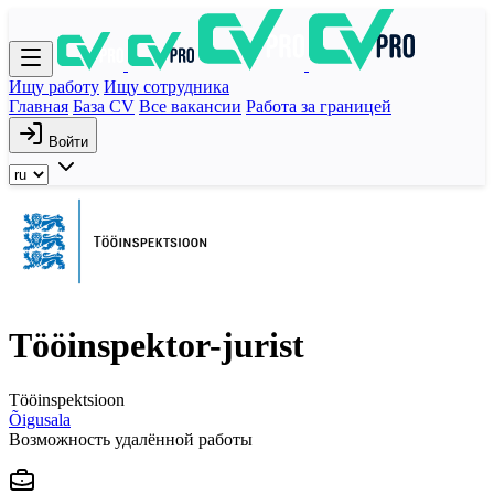
Ищу работу
Ищу сотрудника
Главная
База CV
Все вакансии
Работа за границей
Войти
Tööinspektor-jurist
Tööinspektsioon
Õigusala
Возможность удалённой работы