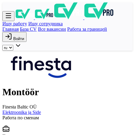
Ищу работу
Ищу сотрудника
Главная
База CV
Все вакансии
Работа за границей
Войти
Montöör
Finesta Baltic OÜ
Elektroonika ja Side
Работа по сменам