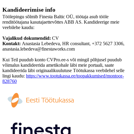
Kandideerimise info
Töölepingu sõlmib Finesta Baltic OÜ, töötaja asub tööle
renditöötajana kasutajaettevõttes ABB AS. Kandideerige meie
veebilehe kaudu:
Vajalikud dokumendid:
CV
Kontakt:
Anastasia Lebedeva, HR consultant, +372 5627 3306,
anastasia.lebedeva@finestaworks.com
Kui Teil puudub konto CVPro.ee-s või mingil põhjusel puudub
võimalus kandideerida ametikohale läbi meie portaali, saate
kandideerida läbi originaalikuulutuse Töötukassa veebilehel selle
lingi kaudu:
https://www.tootukassa.ee/toopakkumised/montoor-
828760