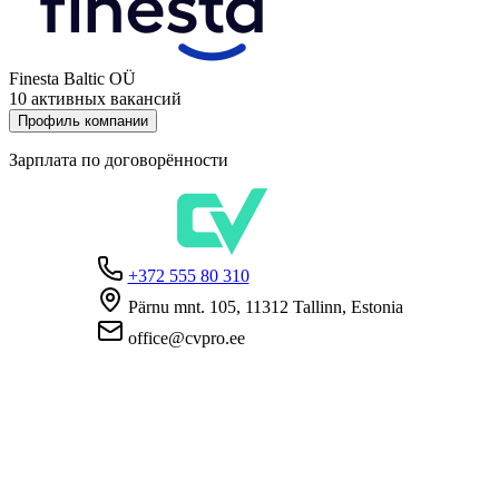
Finesta Baltic OÜ
10 активных вакансий
Профиль компании
Зарплата по договорённости
+372 555 80 310
Pärnu mnt. 105, 11312 Tallinn, Estonia
office@cvpro.ee
О нас
О сервисе CV Pro
Контакты
Цены и услуги
Касса по безработице
ЧаВо для работодателей
ЧаВо для кандидатов