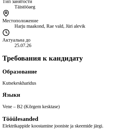
Тип занятости
Täistööaeg
Местоположение
Harju maakond, Rae vald, Jüri alevik
Актуальна до
25.07.26
Требования к кандидату
Образование
Kutsekeskharidus
Языки
Vene – B2 (Kõrgem kesktase)
Tööülesanded
Elektrikappide koostamine jooniste ja skeemide järgi.