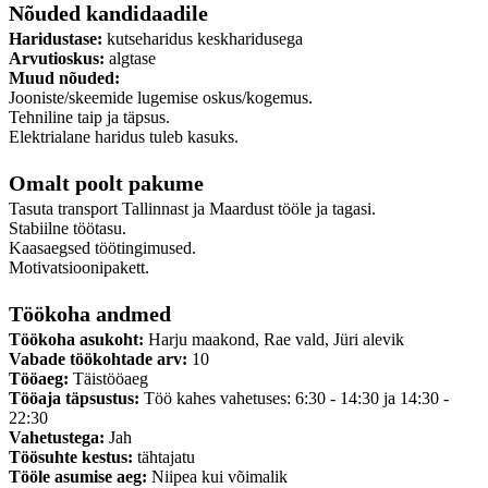
Nõuded kandidaadile
Haridustase:
kutseharidus keskharidusega
Arvutioskus:
algtase
Muud nõuded:
Jooniste/skeemide lugemise oskus/kogemus.
Tehniline taip ja täpsus.
Elektrialane haridus tuleb kasuks.
Omalt poolt pakume
Tasuta transport Tallinnast ja Maardust tööle ja tagasi.
Stabiilne töötasu.
Kaasaegsed töötingimused.
Motivatsioonipakett.
Töökoha andmed
Töökoha asukoht:
Harju maakond, Rae vald, Jüri alevik
Vabade töökohtade arv:
10
Tööaeg:
Täistööaeg
Tööaja täpsustus:
Töö kahes vahetuses: 6:30 - 14:30 ja 14:30 -
22:30
Vahetustega:
Jah
Töösuhte kestus:
tähtajatu
Tööle asumise aeg:
Niipea kui võimalik