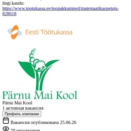
lingi kaudu:
https://www.tootukassa.ee/toopakkumised/matemaatikaopetaja-
828618
Pärnu Mai Kool
1 активная вакансия
Профиль компании
Вакансия опубликована 25.06.26
70 просмотров