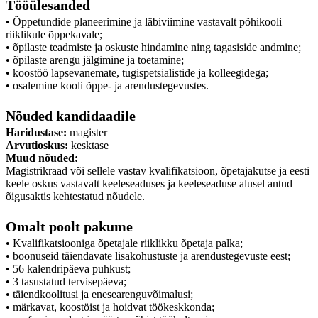
Tööülesanded
• Õppetundide planeerimine ja läbiviimine vastavalt põhikooli
riiklikule õppekavale;
• õpilaste teadmiste ja oskuste hindamine ning tagasiside andmine;
• õpilaste arengu jälgimine ja toetamine;
• koostöö lapsevanemate, tugispetsialistide ja kolleegidega;
• osalemine kooli õppe- ja arendustegevustes.
Nõuded kandidaadile
Haridustase:
magister
Arvutioskus:
kesktase
Muud nõuded:
Magistrikraad või sellele vastav kvalifikatsioon, õpetajakutse ja eesti
keele oskus vastavalt keeleseaduses ja keeleseaduse alusel antud
õigusaktis kehtestatud nõudele.
Omalt poolt pakume
• Kvalifikatsiooniga õpetajale riiklikku õpetaja palka;
• boonuseid täiendavate lisakohustuste ja arendustegevuste eest;
• 56 kalendripäeva puhkust;
• 3 tasustatud tervisepäeva;
• täiendkoolitusi ja enesearenguvõimalusi;
• märkavat, koostöist ja hoidvat töökeskkonda;