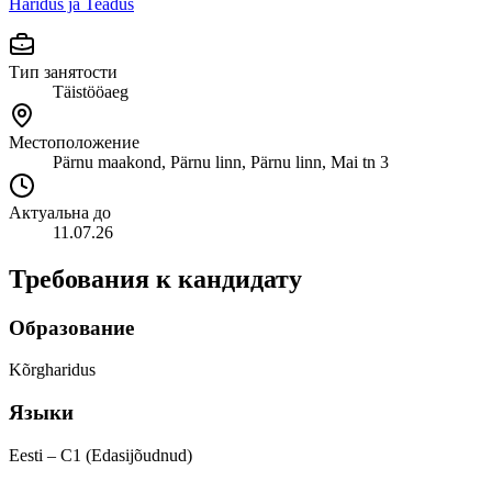
Haridus ja Teadus
Тип занятости
Täistööaeg
Местоположение
Pärnu maakond, Pärnu linn, Pärnu linn, Mai tn 3
Актуальна до
11.07.26
Требования к кандидату
Образование
Kõrgharidus
Языки
Eesti – C1 (Edasijõudnud)