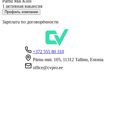
Pärnu Mai Kool
1 активная вакансия
Профиль компании
Зарплата по договорённости
+372 555 80 310
Pärnu mnt. 105, 11312 Tallinn, Estonia
office@cvpro.ee
О нас
О сервисе CV Pro
Контакты
Цены и услуги
Касса по безработице
ЧаВо для работодателей
ЧаВо для кандидатов
Приватность
Условия пользования
Политика конфиденциальности