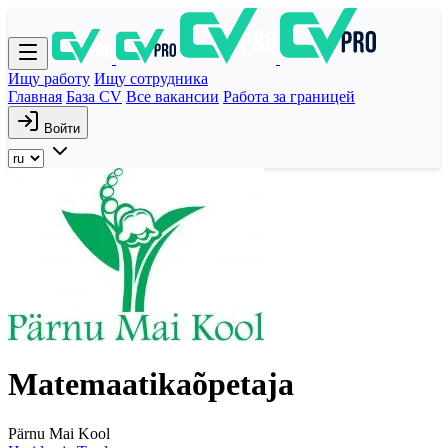
Ищу работу
Ищу сотрудника
Главная
База CV
Все вакансии
Работа за границей
Войти
Matemaatikaõpetaja
Pärnu Mai Kool