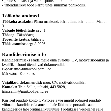
• professionaalset ja väärtuspõhist töökultuuri;
• tähenduslikku tööd Pärnu ühes suurimas põhikoolis.
Töökoha andmed
Töökoha asukoht:
Pärnu maakond, Pärnu linn, Pärnu linn, Mai tn
3
Vabade töökohtade arv:
1
Tööaeg:
Täistööaeg
Töösuhte kestus:
tähtajatu
Tööle asumise aeg:
8.2026
Kandideerimise info
Kandideerimiseks saada meile oma avaldus, CV, motivatsioonikiri ja
kvalifikatsiooni tõendavad dokumendid.
E-post: info@maikool.parnu.ee
Märksõna: Konkurss
Vajalikud dokumendid:
muu, CV, motivatsioonikiri
Kontakt:
Triin Sellin, juhiabi, 443 5828,
triin.sellin@maikool.parnu.ee
Kui Teil puudub konto CVPro.ee-s või mingil põhjusel puudub
võimalus kandideerida ametikohale läbi meie portaali, saate
kandideerida läbi originaalikuulutuse Töötukassa veebilehel selle