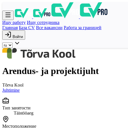
Ищу работу
Ищу сотрудника
Главная
База CV
Все вакансии
Работа за границей
Войти
Arendus- ja projektijuht
Tõrva Kool
Juhtimine
Тип занятости
Täistööaeg
Местоположение