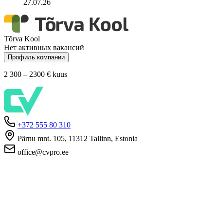
27.07.26
Tõrva Kool
Нет активных вакансий
Профиль компании
2 300 – 2300 €
kuus
+372 555 80 310
Pärnu mnt. 105, 11312 Tallinn, Estonia
office@cvpro.ee
О нас
О сервисе CV Pro
Контакты
Цены и услуги
Касса по безработице
ЧаВо для работодателей
ЧаВо для кандидатов