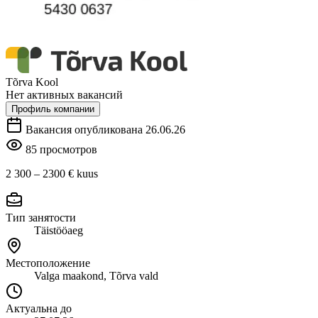
Tõrva Kool
Нет активных вакансий
Профиль компании
Вакансия опубликована 26.06.26
85 просмотров
2 300 – 2300 €
kuus
Тип занятости
Täistööaeg
Местоположение
Valga maakond, Tõrva vald
Актуальна до