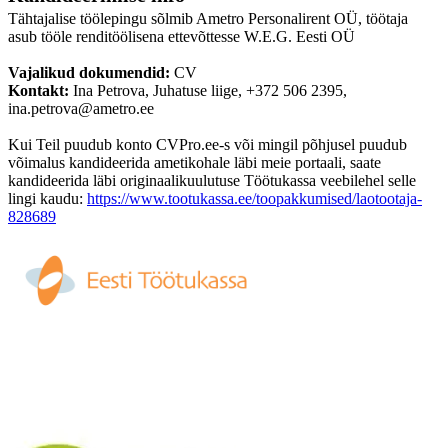
Tähtajalise töölepingu sõlmib Ametro Personalirent OÜ, töötaja
asub tööle renditöölisena ettevõttesse W.E.G. Eesti OÜ
Vajalikud dokumendid:
CV
Kontakt:
Ina Petrova, Juhatuse liige, +372 506 2395,
ina.petrova@ametro.ee
Kui Teil puudub konto CVPro.ee-s või mingil põhjusel puudub
võimalus kandideerida ametikohale läbi meie portaali, saate
kandideerida läbi originaalikuulutuse Töötukassa veebilehel selle
lingi kaudu:
https://www.tootukassa.ee/toopakkumised/laotootaja-
828689