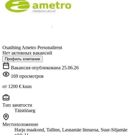
Osaühing Ametro Personalirent
Нет активных вакансий
Профиль компании
Вакансия опубликована 25.06.26
169 просмотров
от 1200 €
kuus
Тип занятости
Täistööaeg
Местоположение
Harju maakond, Tallinn, Lasnamäe linnaosa, Suur-Sõjamäe