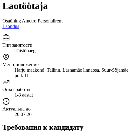
Laotöötaja
Osaühing Ametro Personalirent
Laondus
Тип занятости
Täistööaeg
Местоположение
Harju maakond, Tallinn, Lasnamäe linnaosa, Suur-Sõjamäe
põik 11
Опыт работы
1-3 aastat
Актуальна до
20.07.26
Требования к кандидату