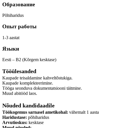
Образование
Põhiharidus
Опыт работы
1-3 aastat
Языки
Eesti – B2 (Kõrgem kesktase)
Tööülesanded
Kaupade teisaldamine kahveltõstukiga.
Kaupade komplekteerimine.
Tööga seonduva dokumentatsiooni täitmine.
Muud abitööd laos.
Nõuded kandidaadile
Töökogemus sarnasel ametikohal:
vähemalt 1 aasta
Haridustase:
põhiharidus
Arvutioskus:
kesktase
Muud nõuded: