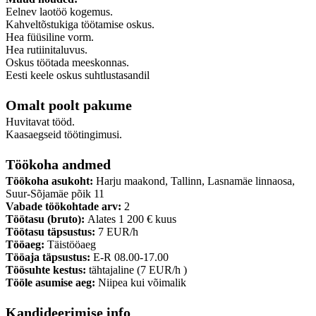
Eelnev laotöö kogemus.
Kahveltõstukiga töötamise oskus.
Hea füüsiline vorm.
Hea rutiinitaluvus.
Oskus töötada meeskonnas.
Eesti keele oskus suhtlustasandil
Omalt poolt pakume
Huvitavat tööd.
Kaasaegseid töötingimusi.
Töökoha andmed
Töökoha asukoht:
Harju maakond, Tallinn, Lasnamäe linnaosa,
Suur-Sõjamäe põik 11
Vabade töökohtade arv:
2
Töötasu (bruto):
Alates 1 200 € kuus
Töötasu täpsustus:
7 EUR/h
Tööaeg:
Täistööaeg
Tööaja täpsustus:
E-R 08.00-17.00
Töösuhte kestus:
tähtajaline (7 EUR/h )
Tööle asumise aeg:
Niipea kui võimalik
Kandideerimise info