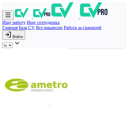
Ищу работу
Ищу сотрудника
Главная
База CV
Все вакансии
Работа за границей
Войти