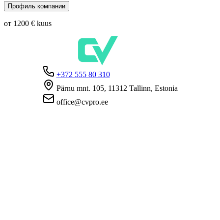
Профиль компании
от 1200 €
kuus
+372 555 80 310
Pärnu mnt. 105, 11312 Tallinn, Estonia
office@cvpro.ee
О нас
О сервисе CV Pro
Контакты
Цены и услуги
Касса по безработице
ЧаВо для работодателей
ЧаВо для кандидатов
Приватность
Условия пользования
Политика конфиденциальности
Политика cookie-файлов
Работодателям