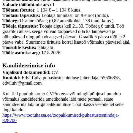
Vabade töökohtade arv:
1
Töötasu (bruto):
1 104 € – 1 104 € kuus
Töötasu täpsustus:
Töötaja tunnitasu on 8 eurot (bruto).
Tööaeg:
Osaline tööaeg (0,82 ametikohta, 138 tundi kuus.)
Tööaja täpsustus:
Tööaja algus kell 21.30. Tööaeg 6 tundi. Töö
graafiku alusel, seega võivad tööpäevad olla ka laupäevad ja
pühapäevad ning pühadeaegsed päevad. Graafik 5 päeva tööl ja 2
päeva vaba. Suuremate ürituste korral lisatöö võimalus päevasel ajal.
Töösuhte kestus:
tähtajatu
Tööle asumise aeg:
17.8.2026
Kandideerimise info
Vajalikud dokumendid:
CV
Kontakt:
Edvi Luiv, puhastusteeninduse juhendaja, 55606858,
edviluiv@gmail.com
Kui Teil puudub konto CVPro.ee-s või mingil põhjusel puudub
võimalus kandideerida ametikohale läbi meie portaali, saate
kandideerida läbi originaalikuulutuse Töötukassa veebilehel selle
lingi kaudu:
https://www.tootukassa.ee/toopakkumised/puhastusteenindaja-
828700