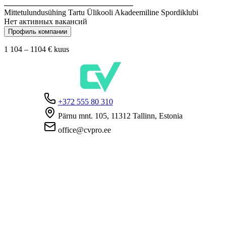
Mittetulundusühing Tartu Ülikooli Akadeemiline Spordiklubi
Нет активных вакансий
Профиль компании
1 104 – 1104 €
kuus
+372 555 80 310
Pärnu mnt. 105, 11312 Tallinn, Estonia
office@cvpro.ee
О нас
О сервисе CV Pro
Контакты
Цены и услуги
Касса по безработице
ЧаВо для работодателей
ЧаВо для кандидатов
Приватность
Условия пользования