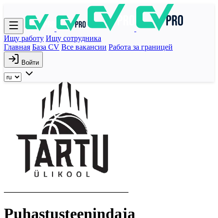
Ищу работу
Ищу сотрудника
Главная
База CV
Все вакансии
Работа за границей
Войти
Puhastusteenindaja