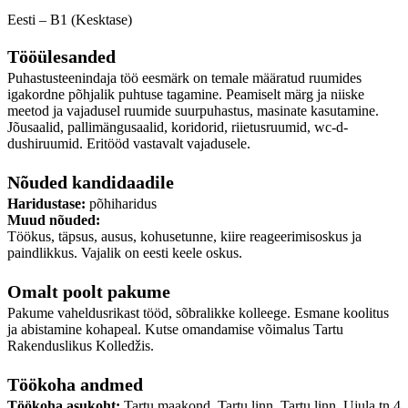
Eesti – B1 (Kesktase)
Tööülesanded
Puhastusteenindaja töö eesmärk on temale määratud ruumides
igakordne põhjalik puhtuse tagamine. Peamiselt märg ja niiske
meetod ja vajadusel ruumide suurpuhastus, masinate kasutamine.
Jõusaalid, pallimängusaalid, koridorid, riietusruumid, wc-d-
dushiruumid. Eritööd vastavalt vajadusele.
Nõuded kandidaadile
Haridustase:
põhiharidus
Muud nõuded:
Töökus, täpsus, ausus, kohusetunne, kiire reageerimisoskus ja
paindlikkus. Vajalik on eesti keele oskus.
Omalt poolt pakume
Pakume vaheldusrikast tööd, sõbralikke kolleege. Esmane koolitus
ja abistamine kohapeal. Kutse omandamise võimalus Tartu
Rakenduslikus Kolledžis.
Töökoha andmed
Töökoha asukoht:
Tartu maakond, Tartu linn, Tartu linn, Ujula tn 4