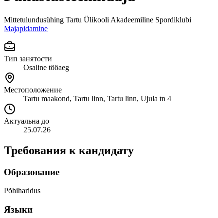
Mittetulundusühing Tartu Ülikooli Akadeemiline Spordiklubi
Majapidamine
Тип занятости
Osaline tööaeg
Местоположение
Tartu maakond, Tartu linn, Tartu linn, Ujula tn 4
Актуальна до
25.07.26
Требования к кандидату
Образование
Põhiharidus
Языки