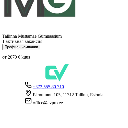
Tallinna Mustamäe Gümnaasium
1 активная вакансия
Профиль компании
от 2070 €
kuus
+372 555 80 310
Pärnu mnt. 105, 11312 Tallinn, Estonia
office@cvpro.ee
О нас
О сервисе CV Pro
Контакты
Цены и услуги