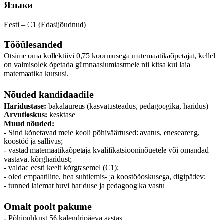
Языки
Eesti – C1 (Edasijõudnud)
Tööülesanded
Otsime oma kollektiivi 0,75 koormusega matemaatikaõpetajat, kellel
on valmisolek õpetada gümnaasiumiastmele nii kitsa kui laia
matemaatika kursusi.
Nõuded kandidaadile
Haridustase:
bakalaureus (kasvatusteadus, pedagoogika, haridus)
Arvutioskus:
kesktase
Muud nõuded:
- Sind kõnetavad meie kooli põhiväärtused: avatus, eneseareng,
koostöö ja sallivus;
- vastad matemaatikaõpetaja kvalifikatsiooninõuetele või omandad
vastavat kõrgharidust;
- valdad eesti keelt kõrgtasemel (C1);
- oled empaatiline, hea suhtlemis- ja koostööoskusega, digipädev;
- tunned laiemat huvi hariduse ja pedagoogika vastu
Omalt poolt pakume
- Põhipuhkust 56 kalendripäeva aastas