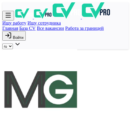
Ищу работу
Ищу сотрудника
Главная
База CV
Все вакансии
Работа за границей
Войти