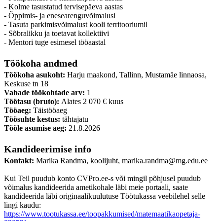
- Kolme tasustatud tervisepäeva aastas
- Õppimis- ja enesearenguvõimalusi
- Tasuta parkimisvõimalust kooli territooriumil
- Sõbralikku ja toetavat kollektiivi
- Mentori tuge esimesel tööaastal
Töökoha andmed
Töökoha asukoht:
Harju maakond, Tallinn, Mustamäe linnaosa,
Keskuse tn 18
Vabade töökohtade arv:
1
Töötasu (bruto):
Alates 2 070 € kuus
Tööaeg:
Täistööaeg
Töösuhte kestus:
tähtajatu
Tööle asumise aeg:
21.8.2026
Kandideerimise info
Kontakt:
Marika Randma, koolijuht, marika.randma@mg.edu.ee
Kui Teil puudub konto CVPro.ee-s või mingil põhjusel puudub
võimalus kandideerida ametikohale läbi meie portaali, saate
kandideerida läbi originaalikuulutuse Töötukassa veebilehel selle
lingi kaudu:
https://www.tootukassa.ee/toopakkumised/matemaatikaopetaja-