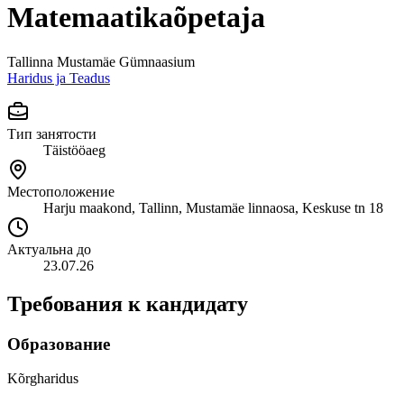
Matemaatikaõpetaja
Tallinna Mustamäe Gümnaasium
Haridus ja Teadus
Тип занятости
Täistööaeg
Местоположение
Harju maakond, Tallinn, Mustamäe linnaosa, Keskuse tn 18
Актуальна до
23.07.26
Требования к кандидату
Образование
Kõrgharidus