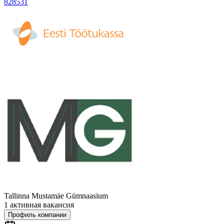
828531
Tallinna Mustamäe Gümnaasium
1 активная вакансия
Профиль компании