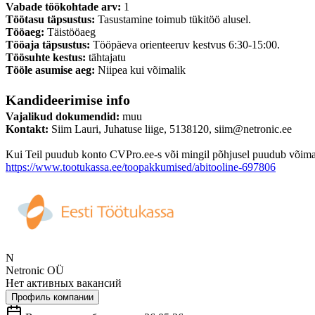
Vabade töökohtade arv:
1
Töötasu täpsustus:
Tasustamine toimub tükitöö alusel.
Tööaeg:
Täistööaeg
Tööaja täpsustus:
Tööpäeva orienteeruv kestvus 6:30-15:00.
Töösuhte kestus:
tähtajatu
Tööle asumise aeg:
Niipea kui võimalik
Kandideerimise info
Vajalikud dokumendid:
muu
Kontakt:
Siim Lauri, Juhatuse liige, 5138120, siim@netronic.ee
Kui Teil puudub konto CVPro.ee-s või mingil põhjusel puudub võimalus
https://www.tootukassa.ee/toopakkumised/abitooline-697806
N
Netronic OÜ
Нет активных вакансий
Профиль компании