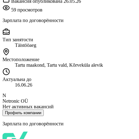
Вакансия опубликована 26.05.26
59 просмотров
Зарплата по договорённости
Тип занятости
Täistööaeg
Местоположение
Tartu maakond, Tartu vald, Kõrveküla alevik
Актуальна до
16.06.26
N
Netronic OÜ
Нет активных вакансий
Профиль компании
Зарплата по договорённости