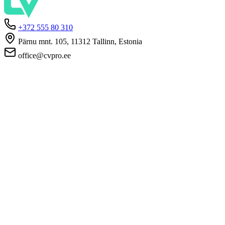
+372 555 80 310
Pärnu mnt. 105, 11312 Tallinn, Estonia
office@cvpro.ee
О нас
О сервисе CV Pro
Контакты
Цены и услуги
Касса по безработице
ЧаВо для работодателей
ЧаВо для кандидатов
Приватность
Условия пользования
Политика конфиденциальности
Политика cookie-файлов
Работодателям
Разместить вакансию
База CV
Соискателям
Создать CV