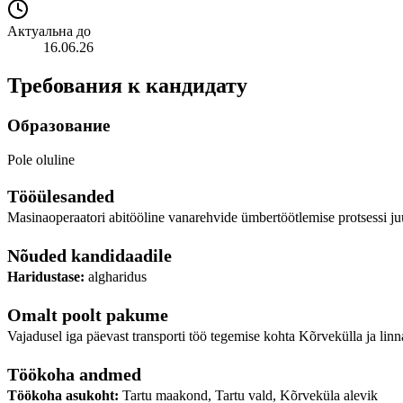
Актуальна до
16.06.26
Требования к кандидату
Образование
Pole oluline
Tööülesanded
Masinaoperaatori abitööline vanarehvide ümbertöötlemise protsessi j
Nõuded kandidaadile
Haridustase:
algharidus
Omalt poolt pakume
Vajadusel iga päevast transporti töö tegemise kohta Kõrvekülla ja linna
Töökoha andmed
Töökoha asukoht:
Tartu maakond, Tartu vald, Kõrveküla alevik