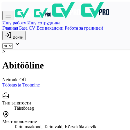
Ищу работу
Ищу сотрудника
Главная
База CV
Все вакансии
Работа за границей
Войти
N
Abitööline
Netronic OÜ
Tööstus ja Tootmine
Тип занятости
Täistööaeg
Местоположение
Tartu maakond, Tartu vald, Kõrveküla alevik