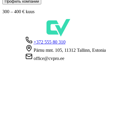
Профиль компании
300 – 400 €
kuus
+372 555 80 310
Pärnu mnt. 105, 11312 Tallinn, Estonia
office@cvpro.ee
О нас
О сервисе CV Pro
Контакты
Цены и услуги
Касса по безработице
ЧаВо для работодателей
ЧаВо для кандидатов
Приватность
Условия пользования
Политика конфиденциальности
Политика cookie-файлов
Работодателям