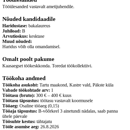
Tööülesanded vastavalt ametijuhendile.
Nõuded kandidaadile
Haridustase:
bakalaureus
Juhiload:
B
Arvutioskus:
kesktase
Muud nõuded:
Haridus võib olla omandamisel.
Omalt poolt pakume
Kaasaegset töökeskkonda. Toredat töökollektiivi.
Töökoha andmed
Töökoha asukoht:
Tartu maakond, Kastre vald, Päkste küla
Vabade töökohtade arv:
1
Töötasu (bruto):
300 € – 400 € kuus
Töötasu täpsustus:
töötasu vastavalt koormusele
Tööaeg:
Osaline tööaeg (0,15)
Tööaja täpsustus:
B-võõrkeel 3 ainetundi nädalas, saab panna
ühele päevale
Töösuhte kestus:
tähtajatu
Tööle asumise aeg:
26.8.2026