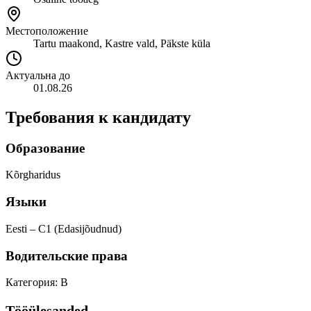
Местоположение
Tartu maakond, Kastre vald, Päkste küla
Актуальна до
01.08.26
Требования к кандидату
Образование
Kõrgharidus
Языки
Eesti – C1 (Edasijõudnud)
Водительские права
Категория: B
Tööülesanded