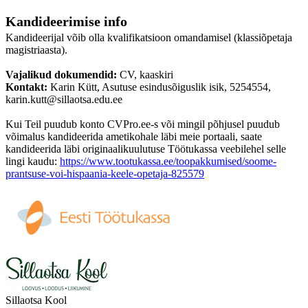
Kandideerimise info
Kandideerijal võib olla kvalifikatsioon omandamisel (klassiõpetaja
magistriaasta).
Vajalikud dokumendid:
CV, kaaskiri
Kontakt:
Karin Kütt, Asutuse esindusõiguslik isik, 5254554,
karin.kutt@sillaotsa.edu.ee
Kui Teil puudub konto CVPro.ee-s või mingil põhjusel puudub
võimalus kandideerida ametikohale läbi meie portaali, saate
kandideerida läbi originaalikuulutuse Töötukassa veebilehel selle
lingi kaudu:
https://www.tootukassa.ee/toopakkumised/soome-
prantsuse-voi-hispaania-keele-opetaja-825579
Sillaotsa Kool