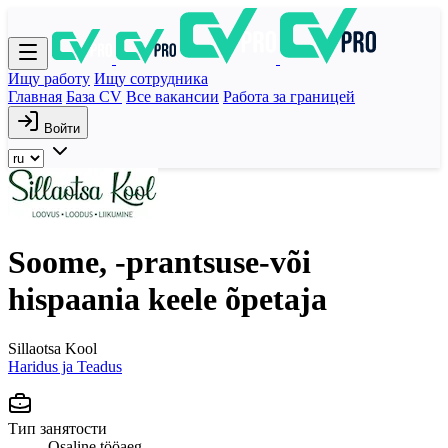
Ищу работу
Ищу сотрудника
Главная
База CV
Все вакансии
Работа за границей
Войти
Soome, -prantsuse-või
hispaania keele õpetaja
Sillaotsa Kool
Haridus ja Teadus
Тип занятости
Osaline tööaeg