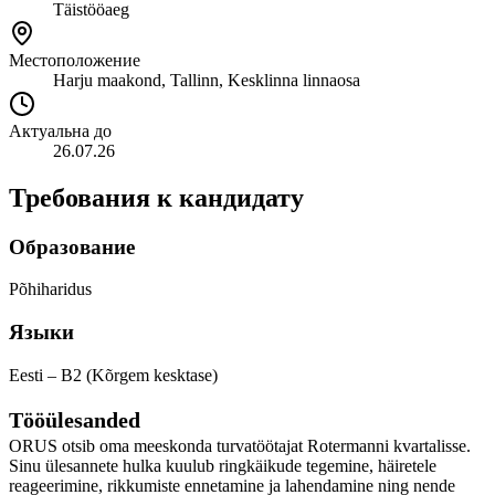
Täistööaeg
Местоположение
Harju maakond, Tallinn, Kesklinna linnaosa
Актуальна до
26.07.26
Требования к кандидату
Образование
Põhiharidus
Языки
Eesti – B2 (Kõrgem kesktase)
Tööülesanded
ORUS otsib oma meeskonda turvatöötajat Rotermanni kvartalisse.
Sinu ülesannete hulka kuulub ringkäikude tegemine, häiretele
reageerimine, rikkumiste ennetamine ja lahendamine ning nende