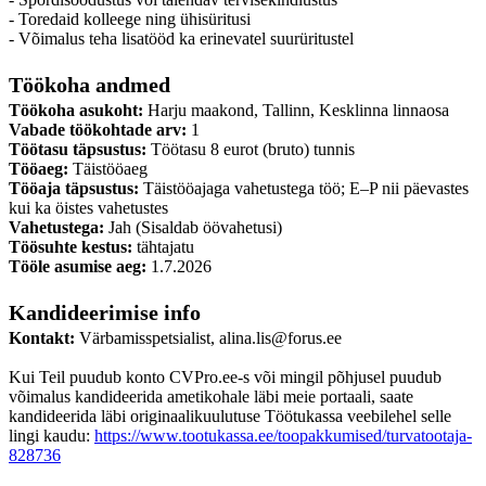
- Toredaid kolleege ning ühisüritusi
- Võimalus teha lisatööd ka erinevatel suurüritustel
Töökoha andmed
Töökoha asukoht:
Harju maakond, Tallinn, Kesklinna linnaosa
Vabade töökohtade arv:
1
Töötasu täpsustus:
Töötasu 8 eurot (bruto) tunnis
Tööaeg:
Täistööaeg
Tööaja täpsustus:
Täistööajaga vahetustega töö; E–P nii päevastes
kui ka öistes vahetustes
Vahetustega:
Jah (Sisaldab öövahetusi)
Töösuhte kestus:
tähtajatu
Tööle asumise aeg:
1.7.2026
Kandideerimise info
Kontakt:
Värbamisspetsialist, alina.lis@forus.ee
Kui Teil puudub konto CVPro.ee-s või mingil põhjusel puudub
võimalus kandideerida ametikohale läbi meie portaali, saate
kandideerida läbi originaalikuulutuse Töötukassa veebilehel selle
lingi kaudu:
https://www.tootukassa.ee/toopakkumised/turvatootaja-
828736