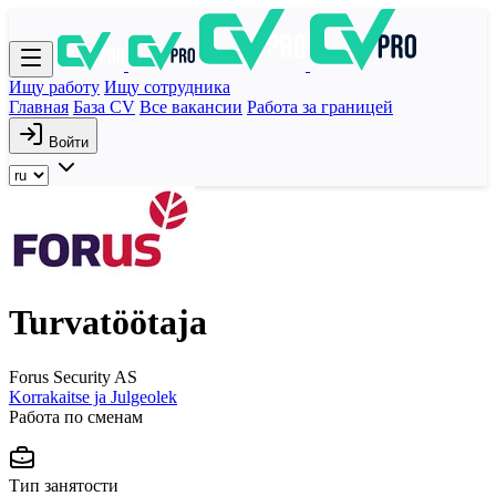
Ищу работу
Ищу сотрудника
Главная
База CV
Все вакансии
Работа за границей
Войти
Turvatöötaja
Forus Security AS
Korrakaitse ja Julgeolek
Работа по сменам
Тип занятости