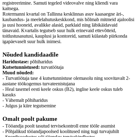
registreerimine. Samuti tegeled videovalve ning kliendi vara
kaitsega.
Rotermanni kvartal on Tallinna kesklinnas asuv kaasaegne äri-,
kaubandus- ja meelelahutuskeskkond, mis hõlmab mitmeid ajaloolisi
ja uusi hooneid, avalikke alasid, parklaid ning läbikäidavaid
tänavaid. Kvartalis tegutseb suur hulk erinevaid ettevõtteid,
toitlustusasutusi, kauplusi ja kontoreid, samuti külastab piirkonda
igapäevaselt suur hulk inimesi.
Nõuded kandidaadile
Haridustase:
põhiharidus
Kutsetunnistused:
turvatöötaja
Muud nõuded:
- Turvatöötaja tase 4 kutsetunnistuse olemasolu ning soovitavalt 2-
aastane töökogemus turvateenistujana
- Heal tasemel eesti keele oskus (B2), inglise keele oskus tuleb
kasuks
- Vähemalt põhiharidus
- Julgus ja kiire tegutsemine
Omalt poolt pakume
- Tööandja poolt tasutud tervisekontroll enne tööle asumist
- Põhjalikud tööandjapoolsed koolitused ning tugi turvajuhilt
- Spordisoodustus või täiendav tervisekindlustus