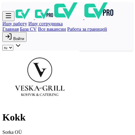
Ищу работу
Ищу сотрудника
Главная
База CV
Все вакансии
Работа за границей
Войти
Kokk
Sorka OÜ