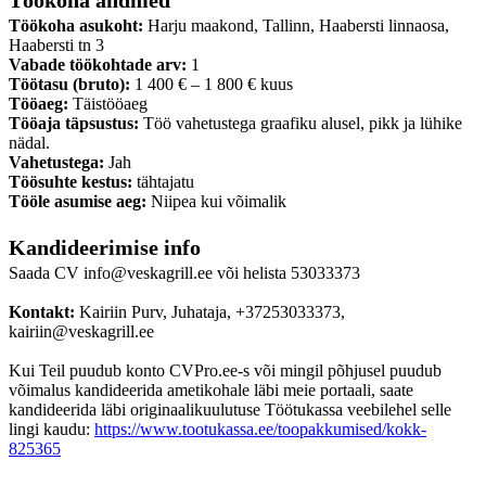
Töökoha andmed
Töökoha asukoht:
Harju maakond, Tallinn, Haabersti linnaosa,
Haabersti tn 3
Vabade töökohtade arv:
1
Töötasu (bruto):
1 400 € – 1 800 € kuus
Tööaeg:
Täistööaeg
Tööaja täpsustus:
Töö vahetustega graafiku alusel, pikk ja lühike
nädal.
Vahetustega:
Jah
Töösuhte kestus:
tähtajatu
Tööle asumise aeg:
Niipea kui võimalik
Kandideerimise info
Saada CV info@veskagrill.ee või helista 53033373
Kontakt:
Kairiin Purv, Juhataja, +37253033373,
kairiin@veskagrill.ee
Kui Teil puudub konto CVPro.ee-s või mingil põhjusel puudub
võimalus kandideerida ametikohale läbi meie portaali, saate
kandideerida läbi originaalikuulutuse Töötukassa veebilehel selle
lingi kaudu:
https://www.tootukassa.ee/toopakkumised/kokk-
825365