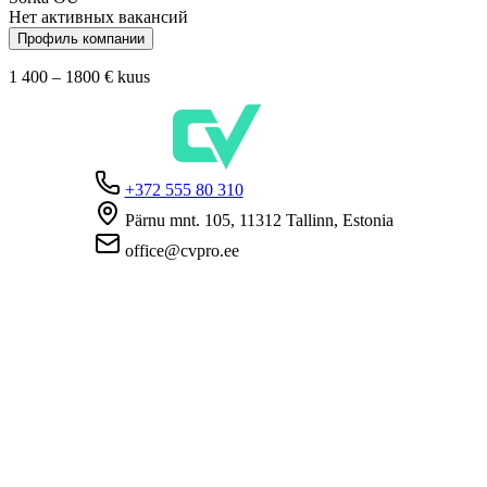
Нет активных вакансий
Профиль компании
1 400 – 1800 €
kuus
+372 555 80 310
Pärnu mnt. 105, 11312 Tallinn, Estonia
office@cvpro.ee
О нас
О сервисе CV Pro
Контакты
Цены и услуги
Касса по безработице
ЧаВо для работодателей
ЧаВо для кандидатов
Приватность
Условия пользования
Политика конфиденциальности
Политика cookie-файлов