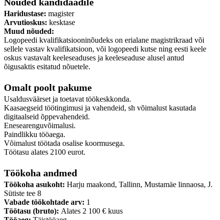
Nõuded kandidaadile
Haridustase:
magister
Arvutioskus:
kesktase
Muud nõuded:
Logopeedi kvalifikatsiooninõudeks on erialane magistrikraad või
sellele vastav kvalifikatsioon, või logopeedi kutse ning eesti keele
oskus vastavalt keeleseaduses ja keeleseaduse alusel antud
õigusaktis esitatud nõuetele.
Omalt poolt pakume
Usaldusväärset ja toetavat töökeskkonda.
Kaasaegseid töötingimusi ja vahendeid, sh võimalust kasutada
digitaalseid õppevahendeid.
Enesearenguvõimalusi.
Paindlikku tööaega.
Võimalust töötada osalise koormusega.
Töötasu alates 2100 eurot.
Töökoha andmed
Töökoha asukoht:
Harju maakond, Tallinn, Mustamäe linnaosa, J.
Sütiste tee 8
Vabade töökohtade arv:
1
Töötasu (bruto):
Alates 2 100 € kuus
Tööaeg:
Täistööaeg