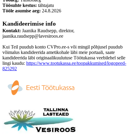
Töösuhte kestus:
tähtajatu
Tööle asumise aeg:
24.8.2026
Kandideerimise info
Kontakt:
Jaanika Raudsepp, direktor,
jaanika.raudsepp@lavesiroos.ee
Kui Teil puudub konto CVPro.ee-s või mingil põhjusel puudub
võimalus kandideerida ametikohale läbi meie portaali, saate
kandideerida läbi originaalikuulutuse Töötukassa veebilehel selle
lingi kaudu:
https://www.tootukassa.ee/toopakkumised/logopeed-
825292