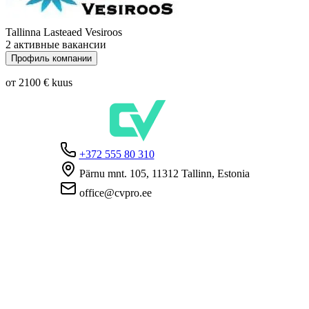
Tallinna Lasteaed Vesiroos
2 активные вакансии
Профиль компании
от 2100 €
kuus
+372 555 80 310
Pärnu mnt. 105, 11312 Tallinn, Estonia
office@cvpro.ee
О нас
О сервисе CV Pro
Контакты
Цены и услуги
Касса по безработице
ЧаВо для работодателей
ЧаВо для кандидатов
Приватность