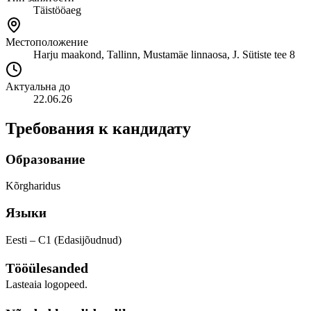
Täistööaeg
Местоположение
Harju maakond, Tallinn, Mustamäe linnaosa, J. Sütiste tee 8
Актуальна до
22.06.26
Требования к кандидату
Образование
Kõrgharidus
Языки
Eesti – C1 (Edasijõudnud)
Tööülesanded
Lasteaia logopeed.