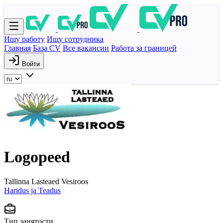
Ищу работу
Ищу сотрудника
Главная
База CV
Все вакансии
Работа за границей
Войти
Logopeed
Tallinna Lasteaed Vesiroos
Haridus ja Teadus
Тип занятости