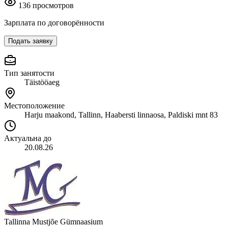
136 просмотров
Зарплата по договорённости
Подать заявку
Тип занятости
Täistööaeg
Местоположение
Harju maakond, Tallinn, Haabersti linnaosa, Paldiski mnt 83
Актуальна до
20.08.26
Tallinna Mustjõe Gümnaasium