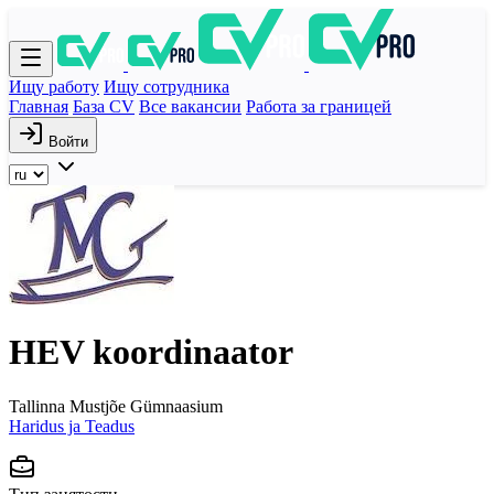
Ищу работу
Ищу сотрудника
Главная
База CV
Все вакансии
Работа за границей
Войти
HEV koordinaator
Tallinna Mustjõe Gümnaasium
Haridus ja Teadus