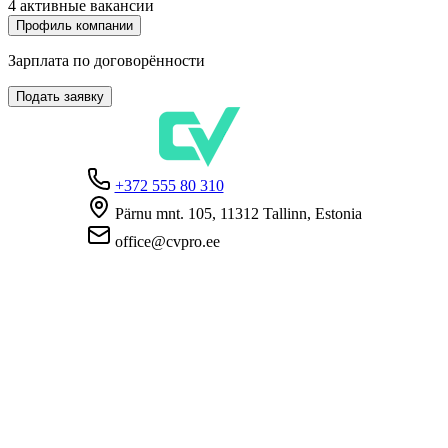
4 активные вакансии
Профиль компании
Зарплата по договорённости
Подать заявку
+372 555 80 310
Pärnu mnt. 105, 11312 Tallinn, Estonia
office@cvpro.ee
О нас
О сервисе CV Pro
Контакты
Цены и услуги
Касса по безработице
ЧаВо для работодателей
ЧаВо для кандидатов
Приватность
Условия пользования
Политика конфиденциальности