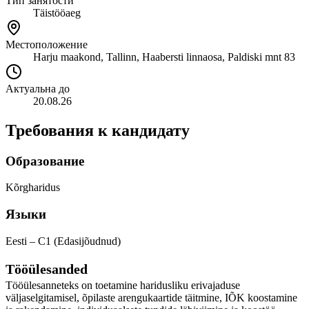
Тип занятости
Täistööaeg
Местоположение
Harju maakond, Tallinn, Haabersti linnaosa, Paldiski mnt 83
Актуальна до
20.08.26
Требования к кандидату
Образование
Kõrgharidus
Языки
Eesti – C1 (Edasijõudnud)
Tööülesanded
Tööülesanneteks on toetamine haridusliku erivajaduse
väljaselgitamisel, õpilaste arengukaartide täitmine, IÕK koostamine