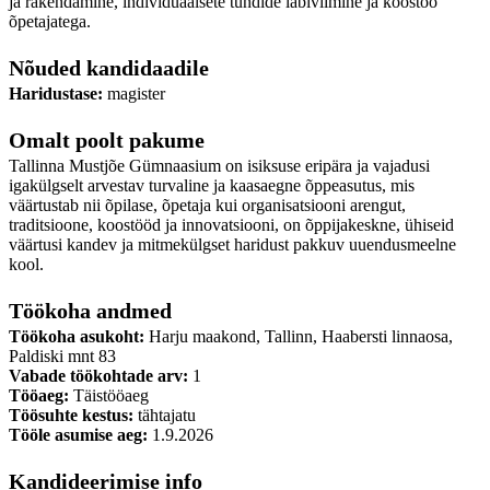
ja rakendamine, individuaalsete tundide läbiviimine ja koostöö
õpetajatega.
Nõuded kandidaadile
Haridustase:
magister
Omalt poolt pakume
Tallinna Mustjõe Gümnaasium on isiksuse eripära ja vajadusi
igakülgselt arvestav turvaline ja kaasaegne õppeasutus, mis
väärtustab nii õpilase, õpetaja kui organisatsiooni arengut,
traditsioone, koostööd ja innovatsiooni, on õppijakeskne, ühiseid
väärtusi kandev ja mitmekülgset haridust pakkuv uuendusmeelne
kool.
Töökoha andmed
Töökoha asukoht:
Harju maakond, Tallinn, Haabersti linnaosa,
Paldiski mnt 83
Vabade töökohtade arv:
1
Tööaeg:
Täistööaeg
Töösuhte kestus:
tähtajatu
Tööle asumise aeg:
1.9.2026
Kandideerimise info