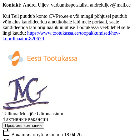
Kontakt:
Andrei Uljev, värbamisspetsialist, andreiuljev@mail.ee
Kui Teil puudub konto CVPro.ee-s või mingil põhjusel puudub
võimalus kandideerida ametikohale läbi meie portaali, saate
kandideerida läbi originaalikuulutuse Töötukassa veebilehel selle
lingi kaudu:
https://www.tootukassa.ee/toopakkumised/hev-
koordinaator-820679
Tallinna Mustjõe Gümnaasium
4 активные вакансии
Профиль компании
Вакансия опубликована 18.04.26