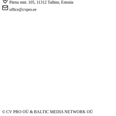
Pärnu mnt. 105, 11312 Tallinn, Estonia
office@cvpro.ee
О нас
О сервисе CV Pro
Контакты
Цены и услуги
Касса по безработице
ЧаВо для работодателей
ЧаВо для кандидатов
Приватность
Условия пользования
Политика конфиденциальности
Политика cookie-файлов
Работодателям
Разместить вакансию
База CV
Соискателям
Создать CV
Вакансии
Компании
Категории
© CV PRO OÜ
&
BALTIC MEDIA NETWORK OÜ