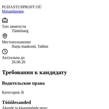
PUHASTUSPROFF OÜ
Majapidamine
Тип занятости
Täistööaeg
Местоположение
Harju maakond, Tallinn
Актуальна до
26.06.26
Требования к кандидату
Водительские права
Категория: B
Tööülesanded
Akende ja klaaspindade pesu;