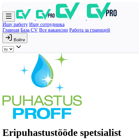
Ищу работу
Ищу сотрудника
Главная
База CV
Все вакансии
Работа за границей
Войти
Eripuhastustööde spetsialist