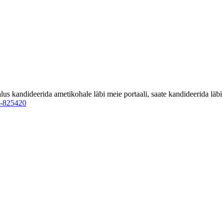
 kandideerida ametikohale läbi meie portaali, saate kandideerida läbi 
st-825420