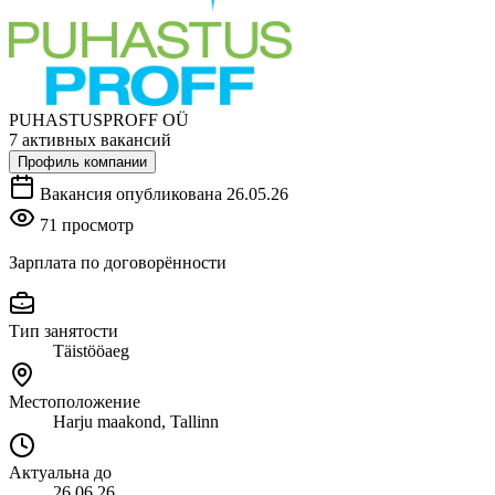
PUHASTUSPROFF OÜ
7 активных вакансий
Профиль компании
Вакансия опубликована 26.05.26
71 просмотр
Зарплата по договорённости
Тип занятости
Täistööaeg
Местоположение
Harju maakond, Tallinn
Актуальна до
26.06.26