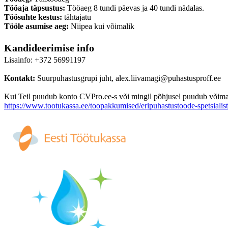
Tööaja täpsustus:
Tööaeg 8 tundi päevas ja 40 tundi nädalas.
Töösuhte kestus:
tähtajatu
Tööle asumise aeg:
Niipea kui võimalik
Kandideerimise info
Lisainfo: +372 56991197
Kontakt:
Suurpuhastusgrupi juht, alex.liivamagi@puhastusproff.ee
Kui Teil puudub konto CVPro.ee-s või mingil põhjusel puudub võimalus
https://www.tootukassa.ee/toopakkumised/eripuhastustoode-spetsiali