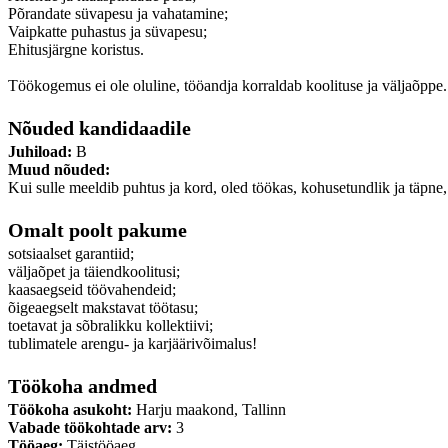
Põrandate süvapesu ja vahatamine;
Vaipkatte puhastus ja süvapesu;
Ehitusjärgne koristus.
Töökogemus ei ole oluline, tööandja korraldab koolituse ja väljaõppe.
Nõuded kandidaadile
Juhiload:
B
Muud nõuded:
Kui sulle meeldib puhtus ja kord, oled töökas, kohusetundlik ja täpne, 
Omalt poolt pakume
sotsiaalset garantiid;
väljaõpet ja täiendkoolitusi;
kaasaegseid töövahendeid;
õigeaegselt makstavat töötasu;
toetavat ja sõbralikku kollektiivi;
tublimatele arengu- ja karjäärivõimalus!
Töökoha andmed
Töökoha asukoht:
Harju maakond, Tallinn
Vabade töökohtade arv:
3
Tööaeg:
Täistööaeg