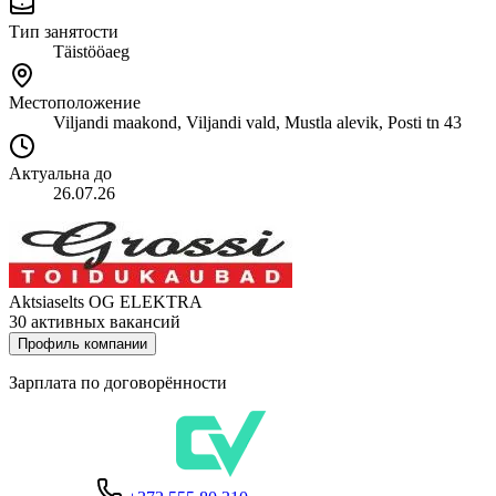
Тип занятости
Täistööaeg
Местоположение
Viljandi maakond, Viljandi vald, Mustla alevik, Posti tn 43
Актуальна до
26.07.26
Aktsiaselts OG ELEKTRA
30 активных вакансий
Профиль компании
Зарплата по договорённости