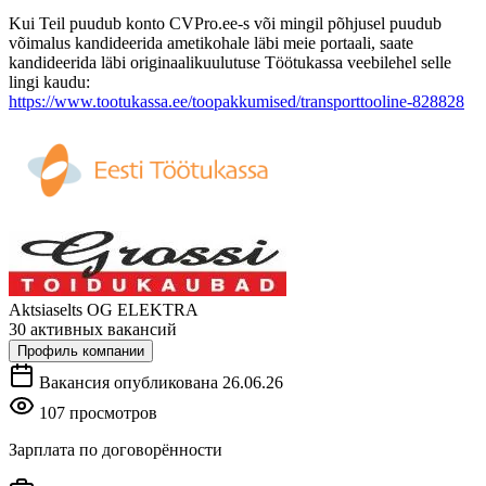
Kui Teil puudub konto CVPro.ee-s või mingil põhjusel puudub
võimalus kandideerida ametikohale läbi meie portaali, saate
kandideerida läbi originaalikuulutuse Töötukassa veebilehel selle
lingi kaudu:
https://www.tootukassa.ee/toopakkumised/transporttooline-828828
Aktsiaselts OG ELEKTRA
30 активных вакансий
Профиль компании
Вакансия опубликована 26.06.26
107 просмотров
Зарплата по договорённости