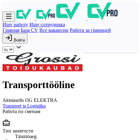
Ищу работу
Ищу сотрудника
Главная
База CV
Все вакансии
Работа за границей
Войти
Transporttööline
Aktsiaselts OG ELEKTRA
Transport ja Logistika
Работа по сменам
Тип занятости
Täistööaeg