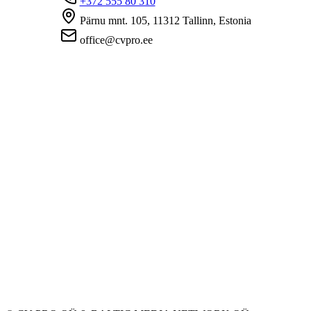
+372 555 80 310
Pärnu mnt. 105, 11312 Tallinn, Estonia
office@cvpro.ee
О нас
О сервисе CV Pro
Контакты
Цены и услуги
Касса по безработице
ЧаВо для работодателей
ЧаВо для кандидатов
Приватность
Условия пользования
Политика конфиденциальности
Политика cookie-файлов
Работодателям
Разместить вакансию
База CV
Соискателям
Создать CV
Вакансии
Компании
Категории