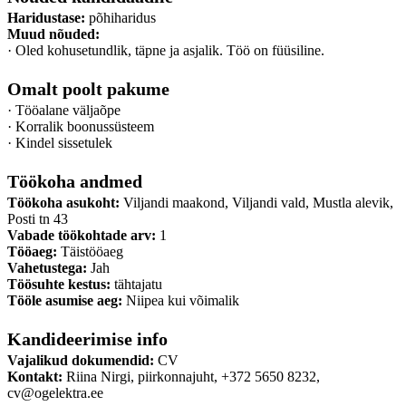
Haridustase:
põhiharidus
Muud nõuded:
· Oled kohusetundlik, täpne ja asjalik. Töö on füüsiline.
Omalt poolt pakume
· Tööalane väljaõpe
· Korralik boonussüsteem
· Kindel sissetulek
Töökoha andmed
Töökoha asukoht:
Viljandi maakond, Viljandi vald, Mustla alevik,
Posti tn 43
Vabade töökohtade arv:
1
Tööaeg:
Täistööaeg
Vahetustega:
Jah
Töösuhte kestus:
tähtajatu
Tööle asumise aeg:
Niipea kui võimalik
Kandideerimise info
Vajalikud dokumendid:
CV
Kontakt:
Riina Nirgi, piirkonnajuht, +372 5650 8232,
cv@ogelektra.ee