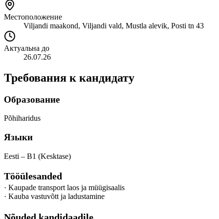
Местоположение
Viljandi maakond, Viljandi vald, Mustla alevik, Posti tn 43
Актуальна до
26.07.26
Требования к кандидату
Образование
Põhiharidus
Языки
Eesti – B1 (Kesktase)
Tööülesanded
· Kaupade transport laos ja müügisaalis
· Kauba vastuvõtt ja ladustamine
Nõuded kandidaadile