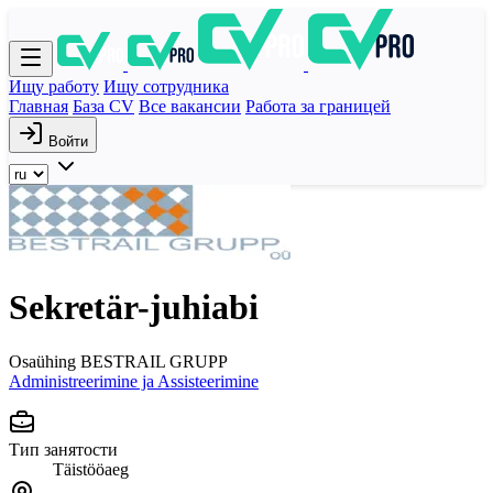
Ищу работу
Ищу сотрудника
Главная
База CV
Все вакансии
Работа за границей
Войти
Sekretär-juhiabi
Osaühing BESTRAIL GRUPP
Administreerimine ja Assisteerimine
Тип занятости
Täistööaeg