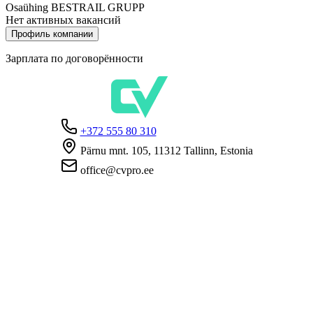
Osaühing BESTRAIL GRUPP
Нет активных вакансий
Профиль компании
Зарплата по договорённости
+372 555 80 310
Pärnu mnt. 105, 11312 Tallinn, Estonia
office@cvpro.ee
О нас
О сервисе CV Pro
Контакты
Цены и услуги
Касса по безработице
ЧаВо для работодателей
ЧаВо для кандидатов
Приватность
Условия пользования
Политика конфиденциальности