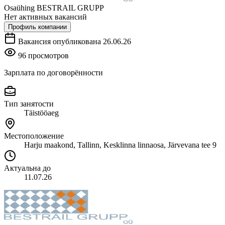
Osaühing BESTRAIL GRUPP
Нет активных вакансий
Профиль компании
Вакансия опубликована 26.06.26
96 просмотров
Зарплата по договорённости
Тип занятости
Täistööaeg
Местоположение
Harju maakond, Tallinn, Kesklinna linnaosa, Järvevana tee 9
Актуальна до
11.07.26