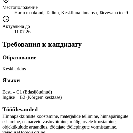
Местоположение
Harju maakond, Tallinn, Kesklinna linnaosa, Järvevana tee 9
Актуальна до
11.07.26
Требования к кандидату
Образование
Keskharidus
Языки
Eesti – C1 (Edasijõudnud)
Inglise – B2 (Kõrgem kesktase)
Tööülesanded
Hinnapakkumiste koostamine, materjalide tellimine, hinnapäringute
esitamine, ostuarvete vastuvõtmine, müügiarvete koostamine,
objektikulude aruandlus, töötajate töölepingute vormistamine,
vajadusel tööjõu otsing.