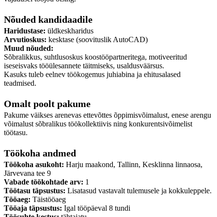
Nõuded kandidaadile
Haridustase:
üldkeskharidus
Arvutioskus:
kesktase (soovituslik AutoCAD)
Muud nõuded:
Sõbralikkus, suhtlusoskus koostööpartneritega, motiveeritud
iseseisvaks tööülesannete täitmiseks, usaldusväärsus.
Kasuks tuleb eelnev töökogemus juhiabina ja ehitusalased
teadmised.
Omalt poolt pakume
Pakume väikses arenevas ettevõttes õppimisvõimalust, enese arengu
võimalust sõbralikus töökollektiivis ning konkurentsivõimelist
töötasu.
Töökoha andmed
Töökoha asukoht:
Harju maakond, Tallinn, Kesklinna linnaosa,
Järvevana tee 9
Vabade töökohtade arv:
1
Töötasu täpsustus:
Lisatasud vastavalt tulemusele ja kokkuleppele.
Tööaeg:
Täistööaeg
Tööaja täpsustus:
Igal tööpäeval 8 tundi
Töösuhte kestus:
tähtajatu