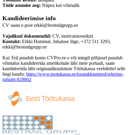
Tööle asumise aeg:
Niipea kui võimalik
Kandideerimise info
CV saata e-post erkki@bestrailgrupp.ee
Vajalikud dokumendid:
CV, motivatsioonikiri
Kontakt:
Erkki Hummal, Juhatuse liige, +372 511 3293,
erkki@bestrailgrupp.ee
Kui Teil puudub konto CVPro.ee-s või mingil põhjusel puudub
võimalus kandideerida ametikohale läbi meie portaali, saate
kandideerida läbi originaalikuulutuse Töötukassa veebilehel selle
lingi kaudu:
https://www.tootukassa.ee/toopakkumised/sekretar-
juhiabi-828802