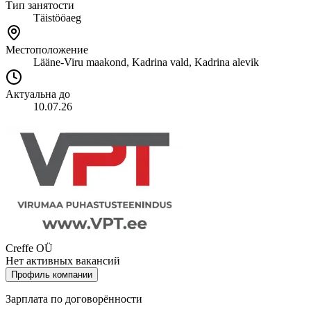
Тип занятости
Täistööaeg
Местоположение
Lääne-Viru maakond, Kadrina vald, Kadrina alevik
Актуальна до
10.07.26
Creffe OÜ
Нет активных вакансий
Профиль компании
Зарплата по договорённости