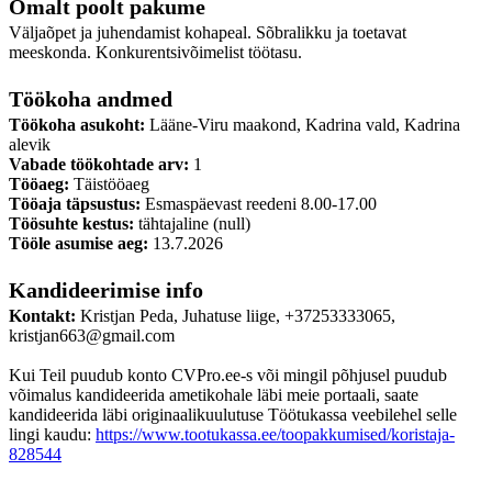
Omalt poolt pakume
Väljaõpet ja juhendamist kohapeal. Sõbralikku ja toetavat
meeskonda. Konkurentsivõimelist töötasu.
Töökoha andmed
Töökoha asukoht:
Lääne-Viru maakond, Kadrina vald, Kadrina
alevik
Vabade töökohtade arv:
1
Tööaeg:
Täistööaeg
Tööaja täpsustus:
Esmaspäevast reedeni 8.00-17.00
Töösuhte kestus:
tähtajaline (null)
Tööle asumise aeg:
13.7.2026
Kandideerimise info
Kontakt:
Kristjan Peda, Juhatuse liige, +37253333065,
kristjan663@gmail.com
Kui Teil puudub konto CVPro.ee-s või mingil põhjusel puudub
võimalus kandideerida ametikohale läbi meie portaali, saate
kandideerida läbi originaalikuulutuse Töötukassa veebilehel selle
lingi kaudu:
https://www.tootukassa.ee/toopakkumised/koristaja-
828544