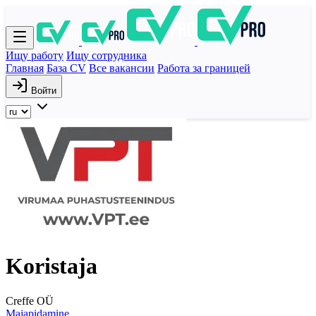
Ищу работу
Ищу сотрудника
Главная
База CV
Все вакансии
Работа за границей
Войти
Koristaja
Creffe OÜ
Majapidamine