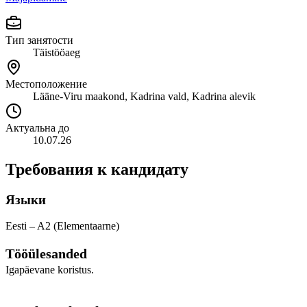
Тип занятости
Täistööaeg
Местоположение
Lääne-Viru maakond, Kadrina vald, Kadrina alevik
Актуальна до
10.07.26
Требования к кандидату
Языки
Eesti – A2 (Elementaarne)
Tööülesanded
Igapäevane koristus.