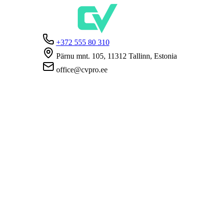
+372 555 80 310
Pärnu mnt. 105, 11312 Tallinn, Estonia
office@cvpro.ee
О нас
О сервисе CV Pro
Контакты
Цены и услуги
Касса по безработице
ЧаВо для работодателей
ЧаВо для кандидатов
Приватность
Условия пользования
Политика конфиденциальности
Политика cookie-файлов
Работодателям
Разместить вакансию
База CV
Соискателям