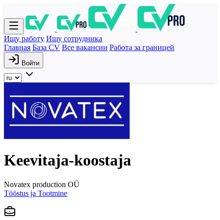
Ищу работу
Ищу сотрудника
Главная
База CV
Все вакансии
Работа за границей
Войти
Keevitaja-koostaja
Novatex production OÜ
Tööstus ja Tootmine