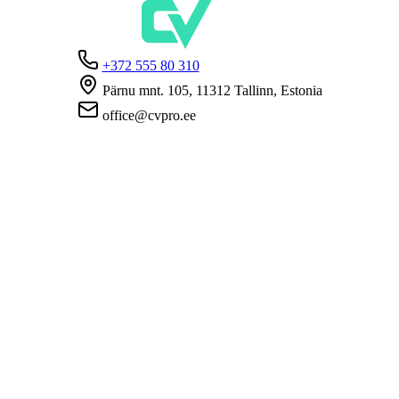
+372 555 80 310
Pärnu mnt. 105, 11312 Tallinn, Estonia
office@cvpro.ee
О нас
О сервисе CV Pro
Контакты
Цены и услуги
Касса по безработице
ЧаВо для работодателей
ЧаВо для кандидатов
Приватность
Условия пользования
Политика конфиденциальности
Политика cookie-файлов
Работодателям
Разместить вакансию
База CV
Соискателям