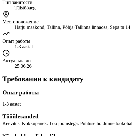
Тип занятости
Täistööaeg
Местоположение
Harju maakond, Tallinn, Põhja-Tallinna linnaosa, Sepa tn 14
Опыт работы
1-3 aastat
Актуальна до
25.06.26
Требования к кандидату
Опыт работы
1-3 aastat
Tööülesanded
Keevitus. Kokkupanek. Töö joonistega. Puhtuse hoidmine töökohal.