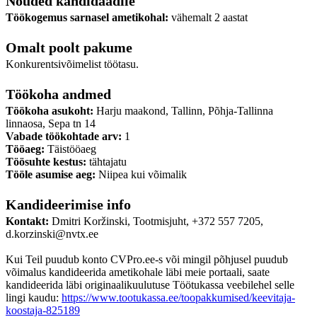
Nõuded kandidaadile
Töökogemus sarnasel ametikohal:
vähemalt 2 aastat
Omalt poolt pakume
Konkurentsivõimelist töötasu.
Töökoha andmed
Töökoha asukoht:
Harju maakond, Tallinn, Põhja-Tallinna
linnaosa, Sepa tn 14
Vabade töökohtade arv:
1
Tööaeg:
Täistööaeg
Töösuhte kestus:
tähtajatu
Tööle asumise aeg:
Niipea kui võimalik
Kandideerimise info
Kontakt:
Dmitri Koržinski, Tootmisjuht, +372 557 7205,
d.korzinski@nvtx.ee
Kui Teil puudub konto CVPro.ee-s või mingil põhjusel puudub
võimalus kandideerida ametikohale läbi meie portaali, saate
kandideerida läbi originaalikuulutuse Töötukassa veebilehel selle
lingi kaudu:
https://www.tootukassa.ee/toopakkumised/keevitaja-
koostaja-825189