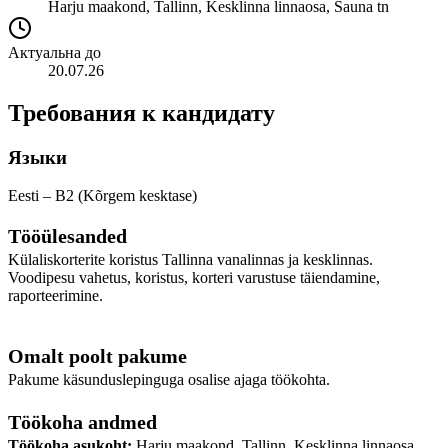
Harju maakond, Tallinn, Kesklinna linnaosa, Sauna tn
Актуальна до
20.07.26
Требования к кандидату
Языки
Eesti – B2 (Kõrgem kesktase)
Tööülesanded
Külaliskorterite koristus Tallinna vanalinnas ja kesklinnas.
Voodipesu vahetus, koristus, korteri varustuse täiendamine,
raporteerimine.
Omalt poolt pakume
Pakume käsunduslepinguga osalise ajaga töökohta.
Töökoha andmed
Töökoha asukoht:
Harju maakond, Tallinn, Kesklinna linnaosa,