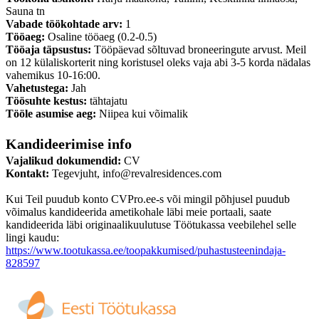
Sauna tn
Vabade töökohtade arv:
1
Tööaeg:
Osaline tööaeg (0.2-0.5)
Tööaja täpsustus:
Tööpäevad sõltuvad broneeringute arvust. Meil
on 12 külaliskorterit ning koristusel oleks vaja abi 3-5 korda nädalas
vahemikus 10-16:00.
Vahetustega:
Jah
Töösuhte kestus:
tähtajatu
Tööle asumise aeg:
Niipea kui võimalik
Kandideerimise info
Vajalikud dokumendid:
CV
Kontakt:
Tegevjuht, info@revalresidences.com
Kui Teil puudub konto CVPro.ee-s või mingil põhjusel puudub
võimalus kandideerida ametikohale läbi meie portaali, saate
kandideerida läbi originaalikuulutuse Töötukassa veebilehel selle
lingi kaudu:
https://www.tootukassa.ee/toopakkumised/puhastusteenindaja-
828597