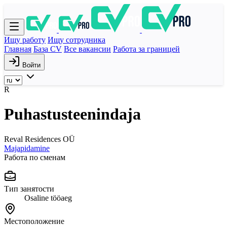
Ищу работу
Ищу сотрудника
Главная
База CV
Все вакансии
Работа за границей
Войти
R
Puhastusteenindaja
Reval Residences OÜ
Majapidamine
Работа по сменам
Тип занятости
Osaline tööaeg
Местоположение