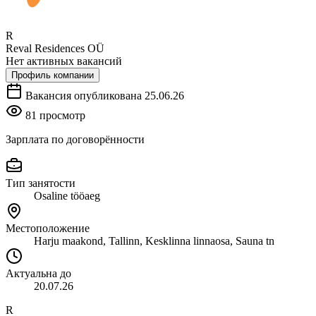
R
Reval Residences OÜ
Нет активных вакансий
Профиль компании
Вакансия опубликована 25.06.26
81 просмотр
Зарплата по договорённости
Тип занятости
Osaline tööaeg
Местоположение
Harju maakond, Tallinn, Kesklinna linnaosa, Sauna tn
Актуальна до
20.07.26
R