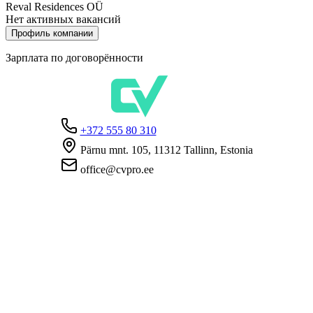
Reval Residences OÜ
Нет активных вакансий
Профиль компании
Зарплата по договорённости
+372 555 80 310
Pärnu mnt. 105, 11312 Tallinn, Estonia
office@cvpro.ee
О нас
О сервисе CV Pro
Контакты
Цены и услуги
Касса по безработице
ЧаВо для работодателей
ЧаВо для кандидатов
Приватность
Условия пользования
Политика конфиденциальности