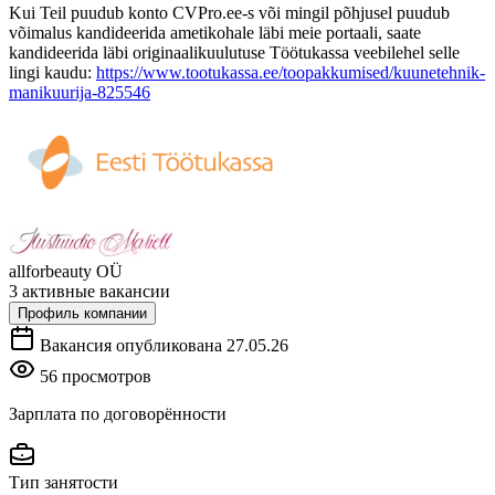
Kui Teil puudub konto CVPro.ee-s või mingil põhjusel puudub
võimalus kandideerida ametikohale läbi meie portaali, saate
kandideerida läbi originaalikuulutuse Töötukassa veebilehel selle
lingi kaudu:
https://www.tootukassa.ee/toopakkumised/kuunetehnik-
manikuurija-825546
allforbeauty OÜ
3 активные вакансии
Профиль компании
Вакансия опубликована 27.05.26
56 просмотров
Зарплата по договорённости
Тип занятости