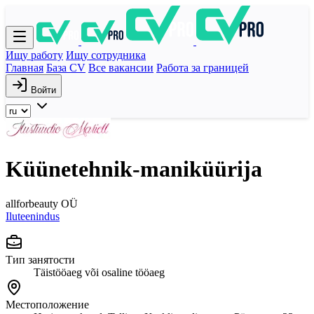
Ищу работу
Ищу сотрудника
Главная
База CV
Все вакансии
Работа за границей
Войти
Küünetehnik-maniküürija
allforbeauty OÜ
Iluteenindus
Тип занятости
Täistööaeg või osaline tööaeg
Местоположение