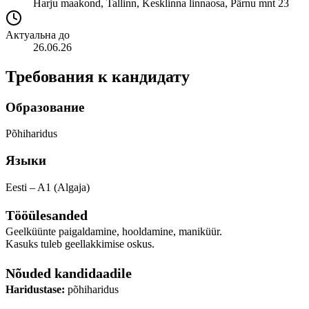
Harju maakond, Tallinn, Kesklinna linnaosa, Pärnu mnt 23
Актуальна до
26.06.26
Требования к кандидату
Образование
Põhiharidus
Языки
Eesti – A1 (Algaja)
Tööülesanded
Geelküünte paigaldamine, hooldamine, maniküür.
Kasuks tuleb geellakkimise oskus.
Nõuded kandidaadile
Haridustase:
põhiharidus