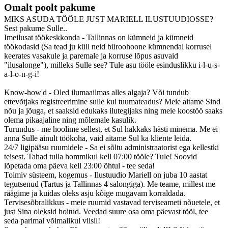
Omalt poolt pakume
MIKS ASUDA TÖÖLE JUST MARIELL ILUSTUUDIOSSE?
Sest pakume Sulle..
Imeilusat töökeskkonda - Tallinnas on kümneid ja kümneid
töökodasid (Sa tead ju küll neid büroohoone kümnendal korrusel
keerates vasakule ja paremale ja korruse lõpus asuvaid
"ilusalonge"), milleks Sulle see? Tule asu tööle esinduslikku i-l-u-s-
a-l-o-n-g-i!
Know-how'd - Oled ilumaailmas alles algaja? Või tundub
ettevõtjaks registreerimine sulle kui tuumateadus? Meie aitame Sind
nõu ja jõuga, et saaksid edukaks ilutegijaks ning meie koostöö saaks
olema pikaajaline ning mõlemale kasulik.
Turundus - me hoolime sellest, et Sul hakkaks hästi minema. Me ei
anna Sulle ainult töökoha, vaid aitame Sul ka kliente leida.
24/7 ligipääsu ruumidele - Sa ei sõltu administraatorist ega kellestki
teisest. Tahad tulla hommikul kell 07:00 tööle? Tule! Soovid
lõpetada oma päeva kell 23:00 õhtul - tee seda!
Toimiv süsteem, kogemus - Ilustuudio Mariell on juba 10 aastat
tegutsenud (Tartus ja Tallinnas 4 salongiga). Me teame, millest me
räägime ja kuidas oleks asju kõige mugavam korraldada.
Tervisesõbralikkus - meie ruumid vastavad terviseameti nõuetele, et
just Sina oleksid hoitud. Veedad suure osa oma päevast tööl, tee
seda parimal võimalikul viisil!