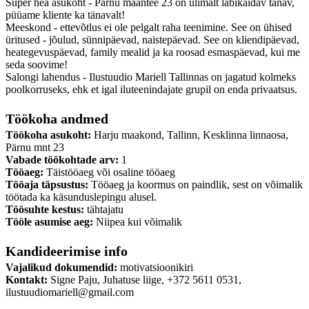
Super hea asukoht - Pärnu maantee 23 on ülimalt läbikäidav tänav,
püüame kliente ka tänavalt!
Meeskond - ettevõtlus ei ole pelgalt raha teenimine. See on ühised
üritused - jõulud, sünnipäevad, naistepäevad. See on kliendipäevad,
heategevuspäevad, family mealid ja ka roosad esmaspäevad, kui me
seda soovime!
Salongi lahendus - Ilustuudio Mariell Tallinnas on jagatud kolmeks
poolkorruseks, ehk et igal iluteenindajate grupil on enda privaatsus.
Töökoha andmed
Töökoha asukoht:
Harju maakond, Tallinn, Kesklinna linnaosa,
Pärnu mnt 23
Vabade töökohtade arv:
1
Tööaeg:
Täistööaeg või osaline tööaeg
Tööaja täpsustus:
Tööaeg ja koormus on paindlik, sest on võimalik
töötada ka käsunduslepingu alusel.
Töösuhte kestus:
tähtajatu
Tööle asumise aeg:
Niipea kui võimalik
Kandideerimise info
Vajalikud dokumendid:
motivatsioonikiri
Kontakt:
Signe Paju, Juhatuse liige, +372 5611 0531,
ilustuudiomariell@gmail.com