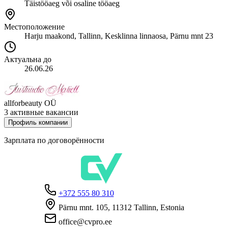
Täistööaeg või osaline tööaeg
Местоположение
Harju maakond, Tallinn, Kesklinna linnaosa, Pärnu mnt 23
Актуальна до
26.06.26
allforbeauty OÜ
3 активные вакансии
Профиль компании
Зарплата по договорённости
+372 555 80 310
Pärnu mnt. 105, 11312 Tallinn, Estonia
office@cvpro.ee