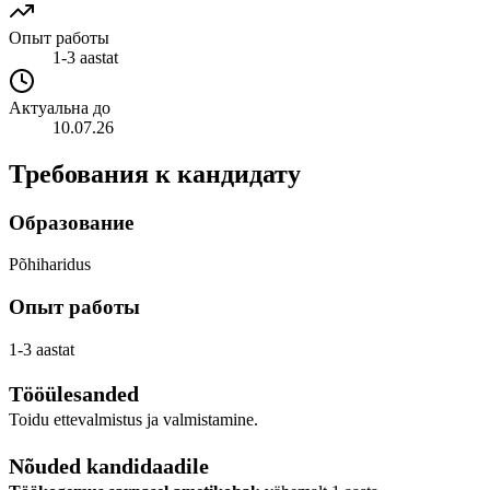
Опыт работы
1-3 aastat
Актуальна до
10.07.26
Требования к кандидату
Образование
Põhiharidus
Опыт работы
1-3 aastat
Tööülesanded
Toidu ettevalmistus ja valmistamine.
Nõuded kandidaadile