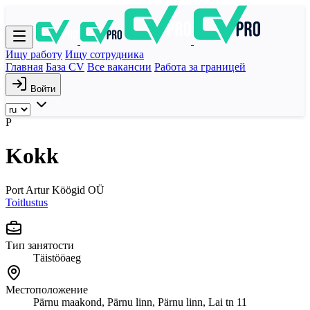
Ищу работу
Ищу сотрудника
Главная
База CV
Все вакансии
Работа за границей
Войти
P
Kokk
Port Artur Köögid OÜ
Toitlustus
Тип занятости
Täistööaeg
Местоположение
Pärnu maakond, Pärnu linn, Pärnu linn, Lai tn 11