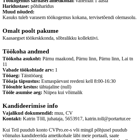
Töökogemus sarnasel ametikohal:
vähemalt 1 aasta
Haridustase:
põhiharidus
Muud nõuded:
Kasuks tuleb varasem töökogemus kokana, tervisetõendi olemasolu.
Omalt poolt pakume
Kaasaegset töökeskkonda, sõbralikku kollektiivi.
Töökoha andmed
Töökoha asukoht:
Pärnu maakond, Pärnu linn, Pärnu linn, Lai tn
11
Vabade töökohtade arv:
1
Tööaeg:
Täistööaeg
Tööaja täpsustus:
Esmaspäevast reedeni kell 8:00-16:30
Töösuhte kestus:
tähtajaline (null)
Tööle asumise aeg:
Niipea kui võimalik
Kandideerimise info
Vajalikud dokumendid:
muu, CV
Kontakt:
Katrin Tõll, juhataja, 5653917, katrin.toll@portartur.ee
Kui Teil puudub konto CVPro.ee-s või mingil põhjusel puudub
võimalus kandideerida ametikohale läbi meie portaali, saate