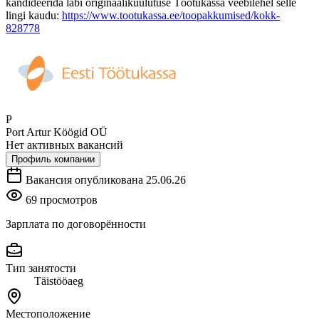
kandideerida läbi originaalikuulutuse Töötukassa veebilehel selle
lingi kaudu:
https://www.tootukassa.ee/toopakkumised/kokk-
828778
P
Port Artur Köögid OÜ
Нет активных вакансий
Профиль компании
Вакансия опубликована 25.06.26
69 просмотров
Зарплата по договорённости
Тип занятости
Täistööaeg
Местоположение