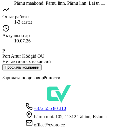
Pärnu maakond, Pärnu linn, Pärnu linn, Lai tn 11
Опыт работы
1-3 aastat
Актуальна до
10.07.26
P
Port Artur Köögid OÜ
Нет активных вакансий
Профиль компании
Зарплата по договорённости
+372 555 80 310
Pärnu mnt. 105, 11312 Tallinn, Estonia
office@cvpro.ee
О нас