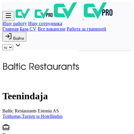
Ищу работу
Ищу сотрудника
Главная
База CV
Все вакансии
Работа за границей
Войти
Teenindaja
Baltic Restaurants Estonia AS
Toitlustus
,
Turism ja Hotellindus