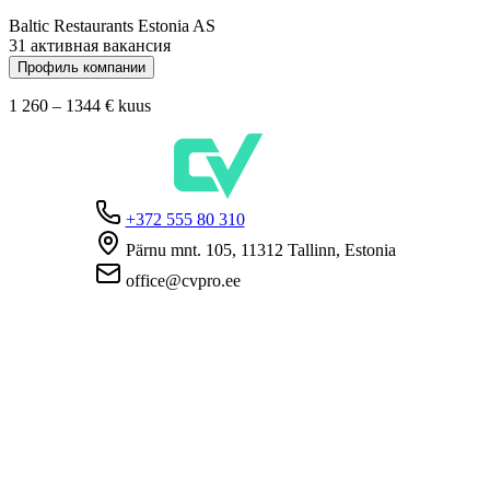
Baltic Restaurants Estonia AS
31 активная вакансия
Профиль компании
1 260 – 1344 €
kuus
+372 555 80 310
Pärnu mnt. 105, 11312 Tallinn, Estonia
office@cvpro.ee
О нас
О сервисе CV Pro
Контакты
Цены и услуги
Касса по безработице
ЧаВо для работодателей
ЧаВо для кандидатов
Приватность
Условия пользования