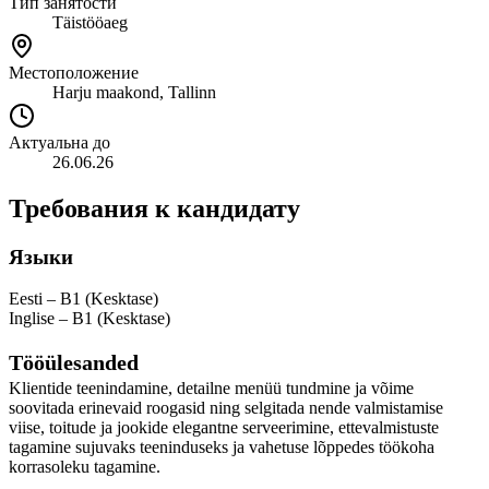
Тип занятости
Täistööaeg
Местоположение
Harju maakond, Tallinn
Актуальна до
26.06.26
Требования к кандидату
Языки
Eesti – B1 (Kesktase)
Inglise – B1 (Kesktase)
Tööülesanded
Klientide teenindamine, detailne menüü tundmine ja võime
soovitada erinevaid roogasid ning selgitada nende valmistamise
viise, toitude ja jookide elegantne serveerimine, ettevalmistuste
tagamine sujuvaks teeninduseks ja vahetuse lõppedes töökoha
korrasoleku tagamine.