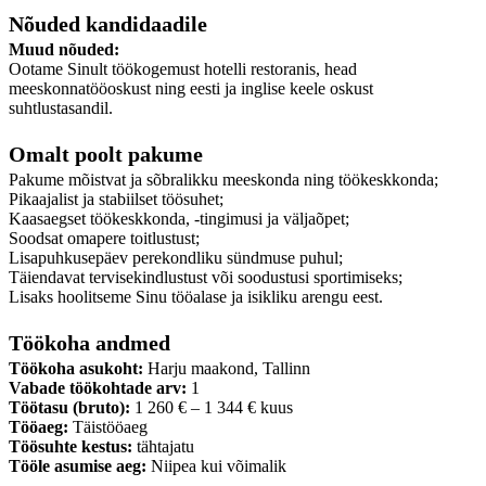
Nõuded kandidaadile
Muud nõuded:
Ootame Sinult töökogemust hotelli restoranis, head
meeskonnatööoskust ning eesti ja inglise keele oskust
suhtlustasandil.
Omalt poolt pakume
Pakume mõistvat ja sõbralikku meeskonda ning töökeskkonda;
Pikaajalist ja stabiilset töösuhet;
Kaasaegset töökeskkonda, -tingimusi ja väljaõpet;
Soodsat omapere toitlustust;
Lisapuhkusepäev perekondliku sündmuse puhul;
Täiendavat tervisekindlustust või soodustusi sportimiseks;
Lisaks hoolitseme Sinu tööalase ja isikliku arengu eest.
Töökoha andmed
Töökoha asukoht:
Harju maakond, Tallinn
Vabade töökohtade arv:
1
Töötasu (bruto):
1 260 € – 1 344 € kuus
Tööaeg:
Täistööaeg
Töösuhte kestus:
tähtajatu
Tööle asumise aeg:
Niipea kui võimalik