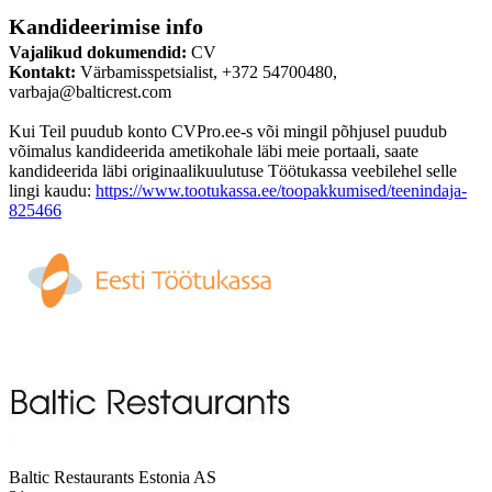
Kandideerimise info
Vajalikud dokumendid:
CV
Kontakt:
Värbamisspetsialist, +372 54700480,
varbaja@balticrest.com
Kui Teil puudub konto CVPro.ee-s või mingil põhjusel puudub
võimalus kandideerida ametikohale läbi meie portaali, saate
kandideerida läbi originaalikuulutuse Töötukassa veebilehel selle
lingi kaudu:
https://www.tootukassa.ee/toopakkumised/teenindaja-
825466
Baltic Restaurants Estonia AS