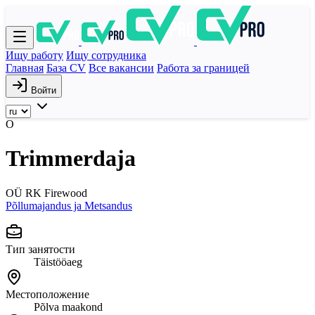
Ищу работу
Ищу сотрудника
Главная
База CV
Все вакансии
Работа за границей
Войти
O
Trimmerdaja
OÜ RK Firewood
Põllumajandus ja Metsandus
Тип занятости
Täistööaeg
Местоположение
Põlva maakond