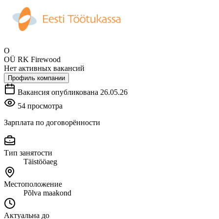
O
OÜ RK Firewood
Нет активных вакансий
Профиль компании
Вакансия опубликована 26.05.26
54 просмотра
Зарплата по договорённости
Тип занятости
Täistööaeg
Местоположение
Põlva maakond
Актуальна до