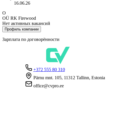
16.06.26
O
OÜ RK Firewood
Нет активных вакансий
Профиль компании
Зарплата по договорённости
+372 555 80 310
Pärnu mnt. 105, 11312 Tallinn, Estonia
office@cvpro.ee
О нас
О сервисе CV Pro
Контакты
Цены и услуги
Касса по безработице
ЧаВо для работодателей
ЧаВо для кандидатов
Приватность