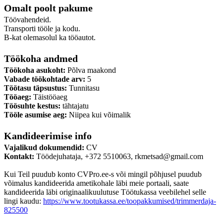
Omalt poolt pakume
Töövahendeid.
Transporti tööle ja kodu.
B-kat olemasolul ka tööautot.
Töökoha andmed
Töökoha asukoht:
Põlva maakond
Vabade töökohtade arv:
5
Töötasu täpsustus:
Tunnitasu
Tööaeg:
Täistööaeg
Töösuhte kestus:
tähtajatu
Tööle asumise aeg:
Niipea kui võimalik
Kandideerimise info
Vajalikud dokumendid:
CV
Kontakt:
Töödejuhataja, +372 5510063, rkmetsad@gmail.com
Kui Teil puudub konto CVPro.ee-s või mingil põhjusel puudub
võimalus kandideerida ametikohale läbi meie portaali, saate
kandideerida läbi originaalikuulutuse Töötukassa veebilehel selle
lingi kaudu:
https://www.tootukassa.ee/toopakkumised/trimmerdaja-
825500