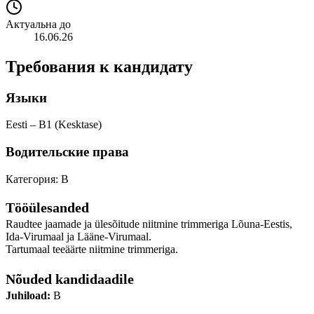
Актуальна до
16.06.26
Требования к кандидату
Языки
Eesti – B1 (Kesktase)
Водительские права
Категория: B
Tööülesanded
Raudtee jaamade ja ülesõitude niitmine trimmeriga Lõuna-Eestis,
Ida-Virumaal ja Lääne-Virumaal.
Tartumaal teeäärte niitmine trimmeriga.
Nõuded kandidaadile
Juhiload:
B