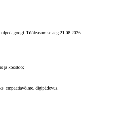
iaalpedagoogi. Tööleasumise aeg 21.08.2026.
us ja koostöö;
eks, empaatiavõime, digipädevus.