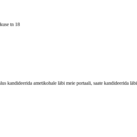
kuse tn 18
 kandideerida ametikohale läbi meie portaali, saate kandideerida läbi 