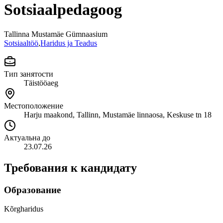
Sotsiaalpedagoog
Tallinna Mustamäe Gümnaasium
Sotsiaaltöö
,
Haridus ja Teadus
Тип занятости
Täistööaeg
Местоположение
Harju maakond, Tallinn, Mustamäe linnaosa, Keskuse tn 18
Актуальна до
23.07.26
Требования к кандидату
Образование
Kõrgharidus