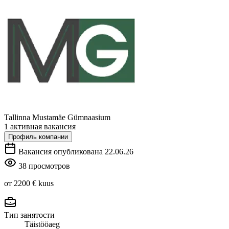
Tallinna Mustamäe Gümnaasium
1 активная вакансия
Профиль компании
Вакансия опубликована 22.06.26
38 просмотров
от 2200 €
kuus
Тип занятости
Täistööaeg