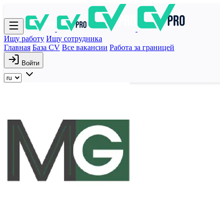
Ищу работу
Ищу сотрудника
Главная
База CV
Все вакансии
Работа за границей
Войти