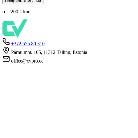
Профиль компании
от 2200 €
kuus
+372 555 80 310
Pärnu mnt. 105, 11312 Tallinn, Estonia
office@cvpro.ee
О нас
О сервисе CV Pro
Контакты
Цены и услуги
Касса по безработице
ЧаВо для работодателей
ЧаВо для кандидатов
Приватность
Условия пользования
Политика конфиденциальности
Политика cookie-файлов
Работодателям