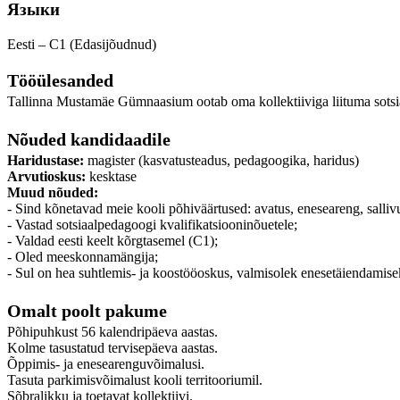
Языки
Eesti – C1 (Edasijõudnud)
Tööülesanded
Tallinna Mustamäe Gümnaasium ootab oma kollektiiviga liituma sots
Nõuded kandidaadile
Haridustase:
magister (kasvatusteadus, pedagoogika, haridus)
Arvutioskus:
kesktase
Muud nõuded:
- Sind kõnetavad meie kooli põhiväärtused: avatus, eneseareng, salliv
- Vastad sotsiaalpedagoogi kvalifikatsiooninõuetele;
- Valdad eesti keelt kõrgtasemel (C1);
- Oled meeskonnamängija;
- Sul on hea suhtlemis- ja koostööoskus, valmisolek enesetäiendamis
Omalt poolt pakume
Põhipuhkust 56 kalendripäeva aastas.
Kolme tasustatud tervisepäeva aastas.
Õppimis- ja enesearenguvõimalusi.
Tasuta parkimisvõimalust kooli territooriumil.
Sõbralikku ja toetavat kollektiivi.