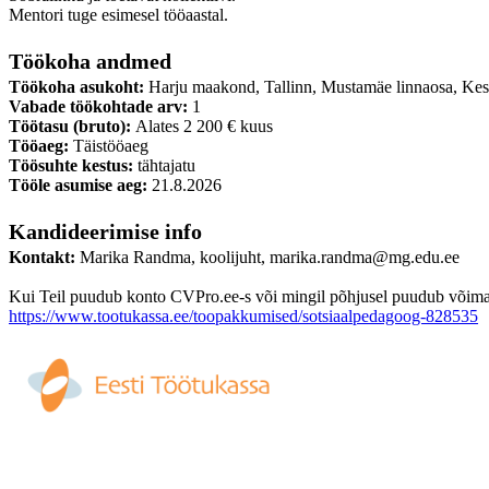
Mentori tuge esimesel tööaastal.
Töökoha andmed
Töökoha asukoht:
Harju maakond, Tallinn, Mustamäe linnaosa, Kes
Vabade töökohtade arv:
1
Töötasu (bruto):
Alates 2 200 € kuus
Tööaeg:
Täistööaeg
Töösuhte kestus:
tähtajatu
Tööle asumise aeg:
21.8.2026
Kandideerimise info
Kontakt:
Marika Randma, koolijuht, marika.randma@mg.edu.ee
Kui Teil puudub konto CVPro.ee-s või mingil põhjusel puudub võimalus
https://www.tootukassa.ee/toopakkumised/sotsiaalpedagoog-828535