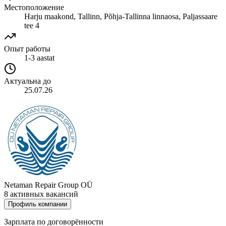
Местоположение
Harju maakond, Tallinn, Põhja-Tallinna linnaosa, Paljassaare
tee 4
Опыт работы
1-3 aastat
Актуальна до
25.07.26
Netaman Repair Group OÜ
8 активных вакансий
Профиль компании
Зарплата по договорённости