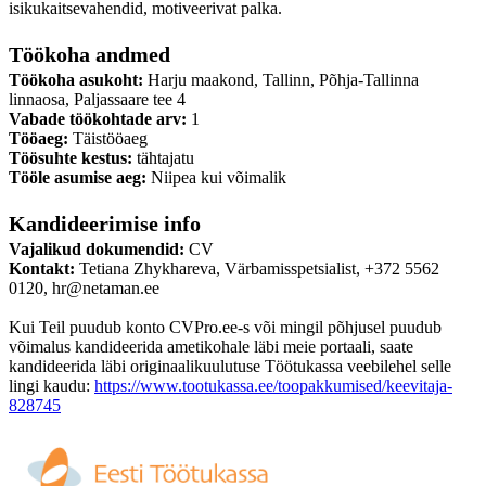
isikukaitsevahendid, motiveerivat palka.
Töökoha andmed
Töökoha asukoht:
Harju maakond, Tallinn, Põhja-Tallinna
linnaosa, Paljassaare tee 4
Vabade töökohtade arv:
1
Tööaeg:
Täistööaeg
Töösuhte kestus:
tähtajatu
Tööle asumise aeg:
Niipea kui võimalik
Kandideerimise info
Vajalikud dokumendid:
CV
Kontakt:
Tetiana Zhykhareva, Värbamisspetsialist, +372 5562
0120, hr@netaman.ee
Kui Teil puudub konto CVPro.ee-s või mingil põhjusel puudub
võimalus kandideerida ametikohale läbi meie portaali, saate
kandideerida läbi originaalikuulutuse Töötukassa veebilehel selle
lingi kaudu:
https://www.tootukassa.ee/toopakkumised/keevitaja-
828745