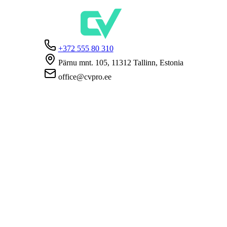
+372 555 80 310
Pärnu mnt. 105, 11312 Tallinn, Estonia
office@cvpro.ee
О нас
О сервисе CV Pro
Контакты
Цены и услуги
Касса по безработице
ЧаВо для работодателей
ЧаВо для кандидатов
Приватность
Условия пользования
Политика конфиденциальности
Политика cookie-файлов
Работодателям
Разместить вакансию
База CV