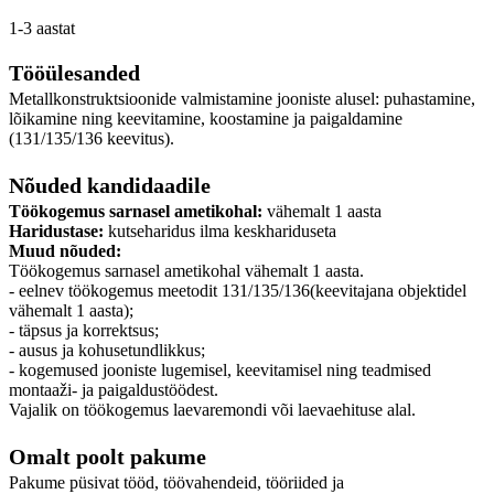
1-3 aastat
Tööülesanded
Metallkonstruktsioonide valmistamine jooniste alusel: puhastamine,
lõikamine ning keevitamine, koostamine ja paigaldamine
(131/135/136 keevitus).
Nõuded kandidaadile
Töökogemus sarnasel ametikohal:
vähemalt 1 aasta
Haridustase:
kutseharidus ilma keskhariduseta
Muud nõuded:
Töökogemus sarnasel ametikohal vähemalt 1 aasta.
- eelnev töökogemus meetodit 131/135/136(keevitajana objektidel
vähemalt 1 aasta);
- täpsus ja korrektsus;
- ausus ja kohusetundlikkus;
- kogemused jooniste lugemisel, keevitamisel ning teadmised
montaaži- ja paigaldustöödest.
Vajalik on töökogemus laevaremondi või laevaehituse alal.
Omalt poolt pakume
Pakume püsivat tööd, töövahendeid, tööriided ja