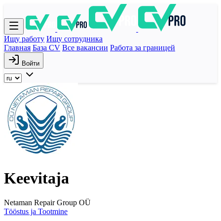
Ищу работу
Ищу сотрудника
Главная
База CV
Все вакансии
Работа за границей
Войти
Keevitaja
Netaman Repair Group OÜ
Tööstus ja Tootmine