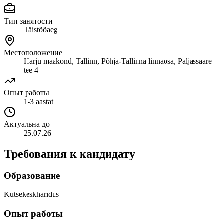
Тип занятости
Täistööaeg
Местоположение
Harju maakond, Tallinn, Põhja-Tallinna linnaosa, Paljassaare
tee 4
Опыт работы
1-3 aastat
Актуальна до
25.07.26
Требования к кандидату
Образование
Kutsekeskharidus
Опыт работы