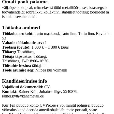
Omalt poolt pakume
väljaõpet kohapeal; mitmekesist tööd metallitööstuses; kaasaegseid
töövahendeid; sõbralikku kollektiivi; stabiilset töötasu; tööriideid ja
isikukaitsevahendeid.
Töökoha andmed
Töökoha asukoht:
Tartu maakond, Tartu linn, Tartu linn, Ravila tn
53
Vabade töökohtade arv:
1
Töötasu (bruto):
1 000 € – 1 300 € kuus
Tööaeg:
Täistööaeg
Tööaja täpsustus:
Tööaeg:
Täistööaeg, E–R 8:00–16:30.
Töösuhte kestus:
tähtajatu
Tööle asumise aeg:
Niipea kui võimalik
Kandideerimise info
Vajalikud dokumendid:
CV
Kontakt:
Rainer Kütt, Juhatuse liige, 5540879,
rainer.kytt@kanemetall.ee
Kui Teil puudub konto CVPro.ee-s või mingil põhjusel puudub
võimalus kandideerida ametikohale läbi meie portaali, saate