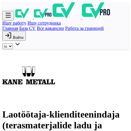
Ищу работу
Ищу сотрудника
Главная
База CV
Все вакансии
Работа за границей
Войти
Laotöötaja-klienditeenindaja
(terasmaterjalide ladu ja