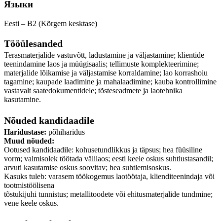
Языки
Eesti – B2 (Kõrgem kesktase)
Tööülesanded
Terasmaterjalide vastuvõtt, ladustamine ja väljastamine; klientide
teenindamine laos ja müügisaalis; tellimuste komplekteerimine;
materjalide lõikamise ja väljastamise korraldamine; lao korrashoiu
tagamine; kaupade laadimine ja mahalaadimine; kauba kontrollimine
vastavalt saatedokumentidele; tõsteseadmete ja laotehnika
kasutamine.
Nõuded kandidaadile
Haridustase:
põhiharidus
Muud nõuded:
Ootused kandidaadile: kohusetundlikkus ja täpsus; hea füüsiline
vorm; valmisolek töötada välilaos; eesti keele oskus suhtlustasandil;
arvuti kasutamise oskus soovitav; hea suhtlemisoskus.
Kasuks tuleb: varasem töökogemus laotöötaja, klienditeenindaja või
tootmistöölisena
tõstukijuhi tunnistus; metallitoodete või ehitusmaterjalide tundmine;
vene keele oskus.