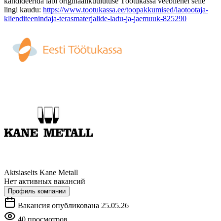
kandideerida läbi originaalikuulutuse Töötukassa veebilehel selle
lingi kaudu:
https://www.tootukassa.ee/toopakkumised/laotootaja-
klienditeenindaja-terasmaterjalide-ladu-ja-jaemuuk-825290
Aktsiaselts Kane Metall
Нет активных вакансий
Профиль компании
Вакансия опубликована 25.05.26
40 просмотров