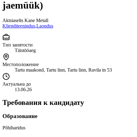
jaemüük)
Aktsiaselts Kane Metall
Klienditeenindus
,
Laondus
Тип занятости
Täistööaeg
Местоположение
Tartu maakond, Tartu linn, Tartu linn, Ravila tn 53
Актуальна до
13.06.26
Требования к кандидату
Образование
Põhiharidus