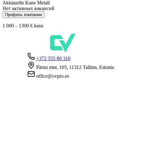
Aktsiaselts Kane Metall
Нет активных вакансий
Профиль компании
1 000 – 1300 €
kuus
+372 555 80 310
Pärnu mnt. 105, 11312 Tallinn, Estonia
office@cvpro.ee
О нас
О сервисе CV Pro
Контакты
Цены и услуги
Касса по безработице
ЧаВо для работодателей
ЧаВо для кандидатов
Приватность
Условия пользования
Политика конфиденциальности